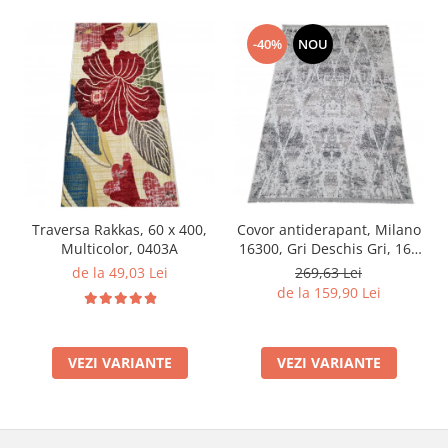
-40%
NOU
Traversa Rakkas, 60 x 400,
Covor antiderapant, Milano
Multicolor, 0403A
16300, Gri Deschis Gri, 160
x 230 cm, Grosime 4 mm
de la 49,03 Lei
269,63 Lei
de la 159,90 Lei
VEZI VARIANTE
VEZI VARIANTE