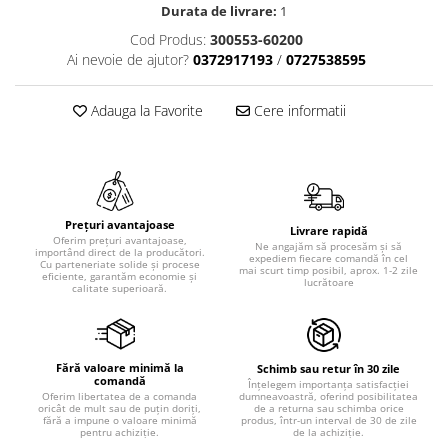
Durata de livrare:
1
Cod Produs:
300553-60200
Ai nevoie de ajutor?
0372917193
/
0727538595
Adauga la Favorite
Cere informatii
Prețuri avantajoase
Livrare rapidă
Oferim prețuri avantajoase,
Ne angajăm să procesăm și să
importând direct de la producători.
expediem fiecare comandă în cel
Cu parteneriate solide și procese
mai scurt timp posibil, aprox. 1-2 zile
eficiente, garantăm economie și
lucrătoare
calitate superioară.
Fără valoare minimă la
Schimb sau retur în 30 zile
comandă
Înțelegem importanța satisfacției
dumneavoastră, oferind posibilitatea
Oferim libertatea de a comanda
de a returna sau schimba orice
oricât de mult sau de puțin doriți,
produs, într-un interval de 30 de zile
fără a impune o valoare minimă
de la achiziție.
pentru achiziție.