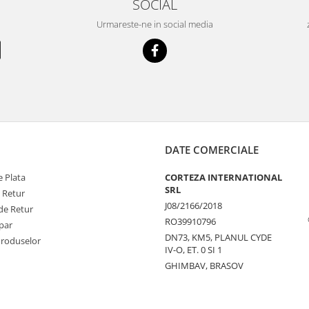
SOCIAL
Urmareste-ne in social media
DATE COMERCIALE
 Plata
CORTEZA INTERNATIONAL
SRL
e Retur
J08/2166/2018
de Retur
RO39910796
par
DN73, KM5, PLANUL CYDE
Produselor
IV-O, ET. 0 SI 1
GHIMBAV, BRASOV