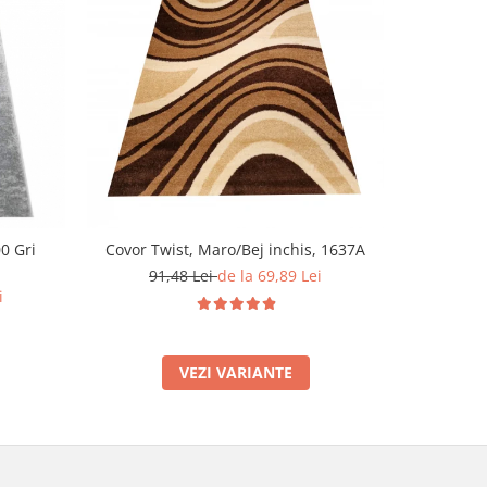
-44%
0 Gri
Covor Twist, Maro/Bej inchis, 1637A
Covor clas
80 x 150 
91,48 Lei
de la 69,89 Lei
i
159
VEZI VARIANTE