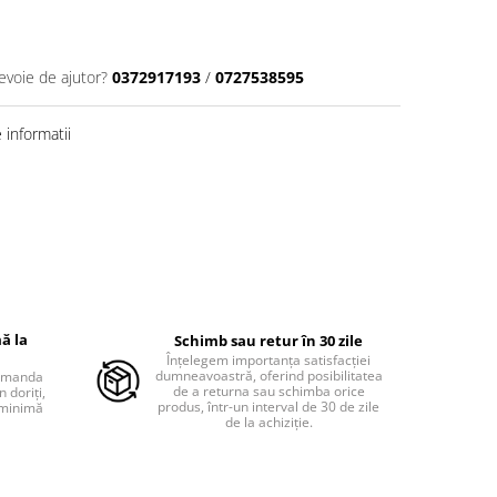
evoie de ajutor?
0372917193
/
0727538595
informatii
ă la
Schimb sau retur în 30 zile
Înțelegem importanța satisfacției
dumneavoastră, oferind posibilitatea
comanda
de a returna sau schimba orice
 doriți,
produs, într-un interval de 30 de zile
 minimă
de la achiziție.