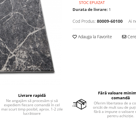
STOC EPUIZAT
Durata de livrare:
1
Cod Produs:
80009-60100
Ai n
Adauga la Favorite
Cere 
Fără valoare minim
Livrare rapidă
comandă
Ne angajăm să procesăm și să
Oferim libertatea de a 
expediem fiecare comandă în cel
oricât de mult sau de puțin
mai scurt timp posibil, aprox. 1-2 zile
fără a impune o valoare
lucrătoare
pentru achiziție.