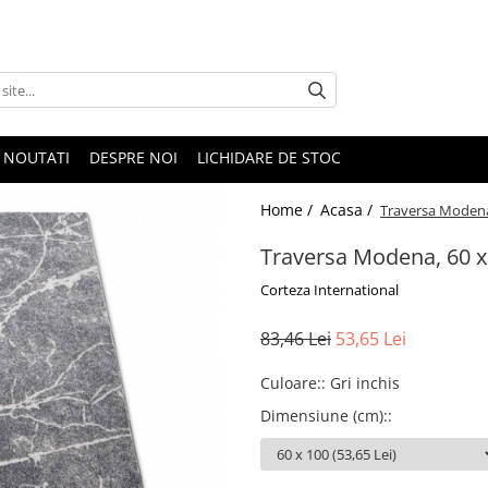
NOUTATI
DESPRE NOI
LICHIDARE DE STOC
Home /
Acasa /
Traversa Modena,
Traversa Modena, 60 x
Corteza International
83,46 Lei
53,65 Lei
Culoare:
:
Gri inchis
Dimensiune (cm):
: