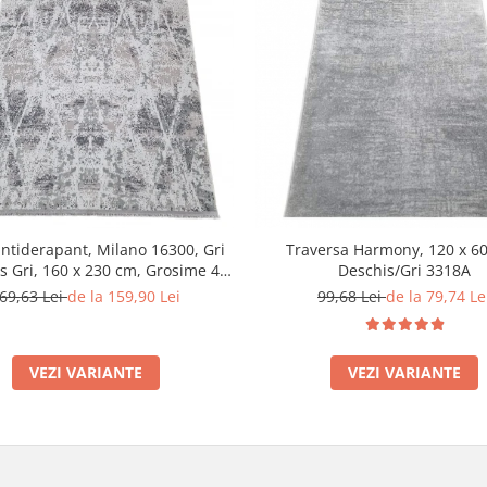
ntiderapant, Milano 16300, Gri
Traversa Harmony, 120 x 60
s Gri, 160 x 230 cm, Grosime 4
Deschis/Gri 3318A
mm
69,63 Lei
de la 159,90 Lei
99,68 Lei
de la 79,74 Le
VEZI VARIANTE
VEZI VARIANTE