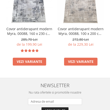
Covor antiderapant modern
Covor antiderapant modern
Myra, 00088, 160 x 230 cm,
Myra, 00088, 100 x 200 cm,
Gri Inchis Bej, Grosime
Gri Bej, Grosime 5mm
285,70 Lei
272,80 Lei
5mm
de la 199,90 Lei
de la 229,30 Lei
VEZI VARIANTE
VEZI VARIANTE
NEWSLETTER
Nu rata ofertele si promotiile noastre