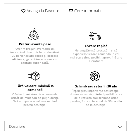
Adauga la Favorite
Cere informatii
Prețuri avantajoase
Livrare rapidă
Oferim prețuri avantajoase,
Ne angajăm să procesăm și să
importând direct de la producători.
expediem fiecare comandă în cel
Cu parteneriate solide și procese
mai scurt timp posibil, aprox. 1-2 zile
eficiente, garantăm economie și
lucrătoare
calitate superioară.
Fără valoare minimă la
Schimb sau retur în 30 zile
comandă
Înțelegem importanța satisfacției
dumneavoastră, oferind posibilitatea
Oferim libertatea de a comanda
de a returna sau schimba orice
oricât de mult sau de puțin doriți,
produs, într-un interval de 30 de zile
fără a impune o valoare minimă
de la achiziție.
pentru achiziție.
Descriere