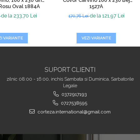
ino, 160 x 230 Gri
Covor Carvino 160 x 230 Bej
Rosu Oval 1884A
1527A
de la 233,70 Lei
de la 121,97 Lei
i
170,76 Lei
ZI VARIANTE
VEZI VARIANTE
SUPORT CLIENTI
zilnic 08:00 - 16:00, inchis Sambata si Duminica, Sarbatorile
Legale
0372917193
0727538595
corteza.international@gmail.com