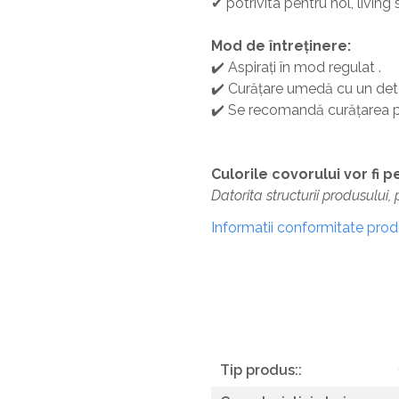
✔ potrivita pentru hol, living
Mod de întreținere:
✔️ Aspirați în mod regulat .
✔️ Curățare umedă cu un dete
✔️ Se recomandă curățarea p
Culorile covorului vor fi 
Datorita structurii produsului,
Informatii conformitate pro
Tip produs::