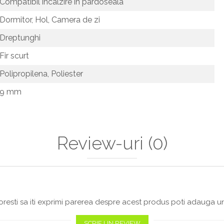
Compatibil incalzire in pardoseala
Dormitor,
Hol,
Camera de zi
Dreptunghi
Fir scurt
Polipropilena,
Poliester
9 mm
Review-uri
(0)
resti sa iti exprimi parerea despre acest produs poti adauga un
SCRIE UN REVIEW