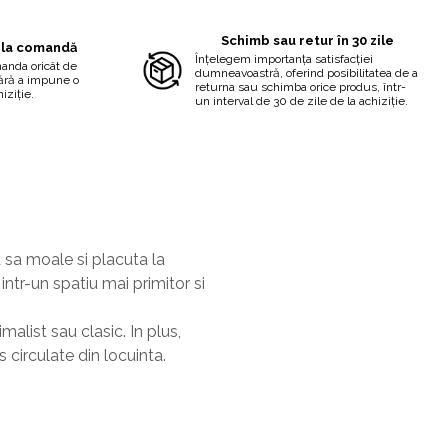
Schimb sau retur în 30 zile
 la comandă
Înțelegem importanța satisfacției
manda oricât de
dumneavoastră, oferind posibilitatea de a
fără a impune o
returna sau schimba orice produs, într-
iziție.
un interval de 30 de zile de la achiziție.
 sa moale si placuta la
intr-un spatiu mai primitor si
malist sau clasic. In plus,
s circulate din locuinta.