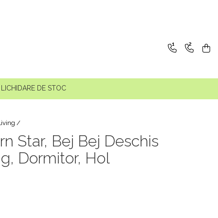
1
2
LICHIDARE DE STOC
Living /
n Star, Bej Bej Deschis
g, Dormitor, Hol