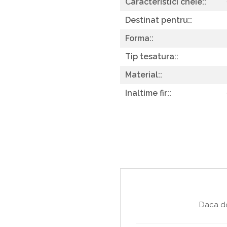
Caracteristici cheie::
Destinat pentru::
Forma::
Tip tesatura::
Material::
Inaltime fir::
Daca do