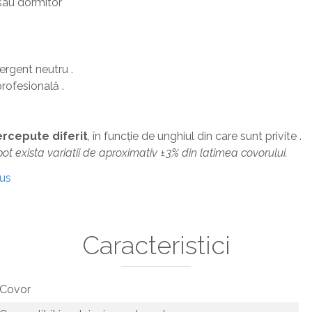
 sau dormitor
rgent neutru .
rofesională .
percepute diferit
, în funcție de unghiul din care sunt privite .
 pot exista variatii de aproximativ ±3% din latimea covorului.
dus
Caracteristici
Covor