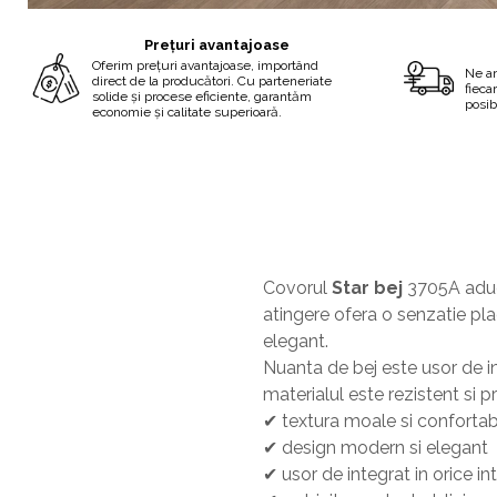
Prețuri avantajoase
Oferim prețuri avantajoase, importând
Ne a
direct de la producători. Cu parteneriate
fieca
solide și procese eficiente, garantăm
posib
economie și calitate superioară.
Covorul
Star bej
3705A aduce
atingere ofera o senzatie plac
elegant.
Nuanta de bej este usor de int
materialul este rezistent si pr
✔ textura moale si confortab
✔ design modern si elegant
✔ usor de integrat in orice int