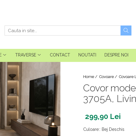
E
TRAVERSE
CONTACT
NOUTATI
DESPRE NOI
Home /
Covoare /
Covoare 
Covor moder
3705A, Livin
299,90 Lei
Culoare:
:
Bej Deschis