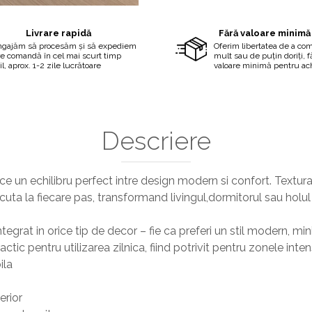
Livrare rapidă
Fără valoare minimă
ngajăm să procesăm și să expediem
Oferim libertatea de a co
re comandă în cel mai scurt timp
mult sau de puțin doriți, 
il, aprox. 1-2 zile lucrătoare
valoare minimă pentru ach
Descriere
 un echilibru perfect intre design modern si confort. Textura
uta la fiecare pas, transformand livingul,dormitorul sau holul 
egrat in orice tip de decor – fie ca preferi un stil modern, mini
actic pentru utilizarea zilnica, fiind potrivit pentru zonele inten
ila
erior