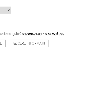
evoie de ajutor?
0372917193
/
0727538595
E
CERE INFORMATII