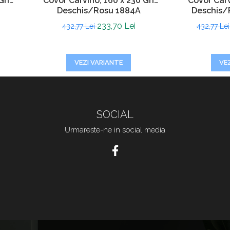
Gri
Covor Carvino, 160 x 230 Gri
Covor Carv
Deschis/Rosu 1884A
Deschis/
233,70 Lei
432,77 Lei
432,77 Le
VEZI VARIANTE
VE
SOCIAL
Urmareste-ne in social media