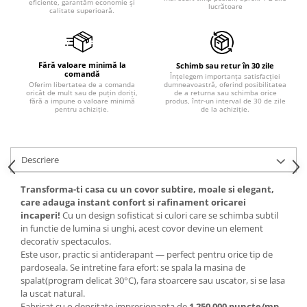
eficiente, garantăm economie și
lucrătoare
calitate superioară.
Fără valoare minimă la
Schimb sau retur în 30 zile
comandă
Înțelegem importanța satisfacției
dumneavoastră, oferind posibilitatea
Oferim libertatea de a comanda
de a returna sau schimba orice
oricât de mult sau de puțin doriți,
produs, într-un interval de 30 de zile
fără a impune o valoare minimă
de la achiziție.
pentru achiziție.
Descriere
Transforma-ti casa cu un covor subtire, moale si elegant,
care adauga instant confort si rafinament oricarei
incaperi!
Cu un design sofisticat si culori care se schimba subtil
in functie de lumina si unghi, acest covor devine un element
decorativ spectaculos.
Este usor, practic si antiderapant — perfect pentru orice tip de
pardoseala. Se intretine fara efort: se spala la masina de
spalat(program delicat 30°C), fara stoarcere sau uscator, si se lasa
la uscat natural.
Fabricat cu o densitate impresionanta de
1 250 000 puncte/mp
,