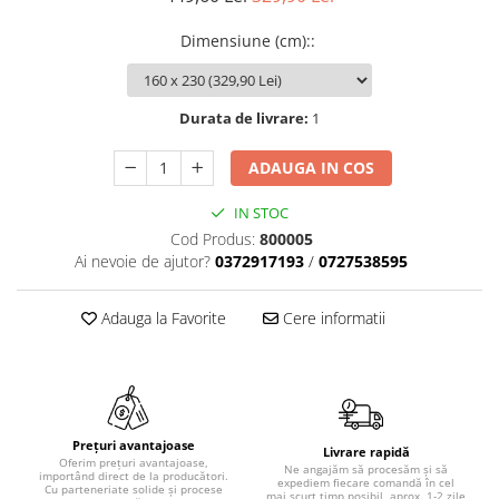
Dimensiune (cm):
:
Durata de livrare:
1
ADAUGA IN COS
IN STOC
Cod Produs:
800005
Ai nevoie de ajutor?
0372917193
/
0727538595
Adauga la Favorite
Cere informatii
Prețuri avantajoase
Livrare rapidă
Oferim prețuri avantajoase,
Ne angajăm să procesăm și să
importând direct de la producători.
expediem fiecare comandă în cel
Cu parteneriate solide și procese
mai scurt timp posibil, aprox. 1-2 zile