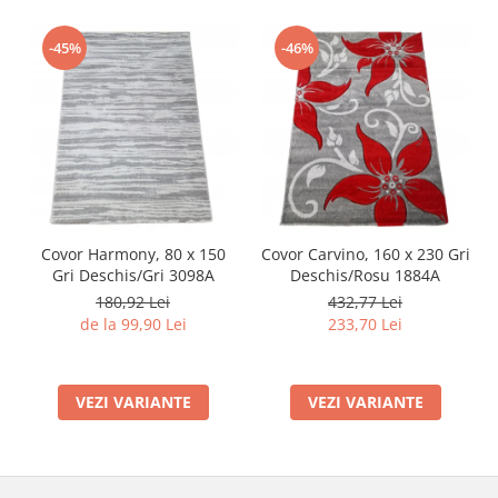
-45%
-46%
Covor Harmony, 80 x 150
Covor Carvino, 160 x 230 Gri
Gri Deschis/Gri 3098A
Deschis/Rosu 1884A
180,92 Lei
432,77 Lei
de la 99,90 Lei
233,70 Lei
VEZI VARIANTE
VEZI VARIANTE