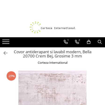
Covoare
Traverse
Covoare Moderne
Traverse antiderapante
Covoare Antiderapante si lavabile
Traverse covoare
Covoare Living
1
2
Covoare Bucatarie
Covor antiderapant si lavabil modern, Bella
Covoare Dormitor
20700 Crem Bej, Grosime 3 mm
Covoare Clasice
Corteza International
Covoare Copii
Covoare Pufoase
-27%