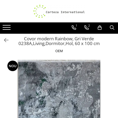
Covoare
Traverse
1
2
Covoare Moderne
Traverse antiderapante
Covoare Antiderapante si lavabile
Traverse covoare
Covor modern Rainbow, Gri Verde
0238A,Living,Dormitor,Hol, 60 x 100 cm
Covoare Living
OEM
Covoare Bucatarie
Covoare Dormitor
NOU
Covoare Clasice
Covoare Copii
Covoare Pufoase