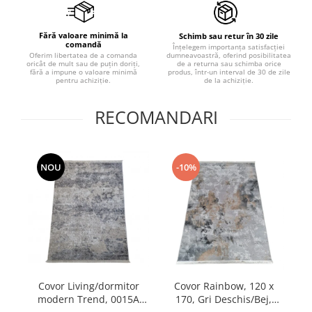
Fără valoare minimă la
Schimb sau retur în 30 zile
comandă
Înțelegem importanța satisfacției
dumneavoastră, oferind posibilitatea
Oferim libertatea de a comanda
de a returna sau schimba orice
oricât de mult sau de puțin doriți,
produs, într-un interval de 30 de zile
fără a impune o valoare minimă
de la achiziție.
pentru achiziție.
RECOMANDARI
NOU
-10%
Covor Living/dormitor
Covor Rainbow, 120 x
Co
modern Trend, 0015A
170, Gri Deschis/Bej,