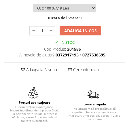
Durata de livrare:
1
ADAUGA IN COS
IN STOC
Cod Produs:
201585
Ai nevoie de ajutor?
0372917193
/
0727538595
Adauga la Favorite
Cere informatii
Prețuri avantajoase
Livrare rapidă
Oferim prețuri avantajoase,
Ne angajăm să procesăm și să
importând direct de la producători.
expediem fiecare comandă în cel
Cu parteneriate solide și procese
mai scurt timp posibil, aprox. 1-2 zile
eficiente, garantăm economie și
lucrătoare
calitate superioară.