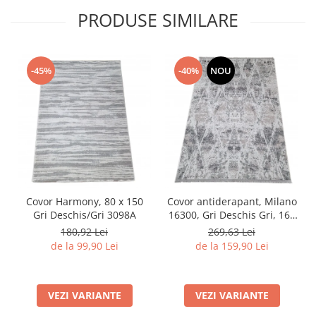
PRODUSE SIMILARE
-45%
-40%
NOU
Covor Harmony, 80 x 150
Covor antiderapant, Milano
Gri Deschis/Gri 3098A
16300, Gri Deschis Gri, 160
x 230 cm, Grosime 4 mm
180,92 Lei
269,63 Lei
de la 99,90 Lei
de la 159,90 Lei
VEZI VARIANTE
VEZI VARIANTE