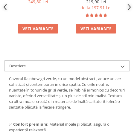
Gri/Gri inchis, 120 x 170
0046A
249,80 Lei
219,90 Lei
cm
de la 197,91 Lei
VEZI VARIANTE
VEZI VARIANTE
Descriere
Covorul Rainbow gri verde, cu un model abstract , aduce un aer
sofisticat și contemporan în orice spațiu. Culorile neutre,
nuanțate în tonuri de gri si verde, se îmbină armonios cu decoruri
variate, oferind versatilitate și un plus de stil minimalist. Textura
sa ultra-moale, creată din materiale de înaltă calitate, îți oferă o
senzație plăcută la fiecare atingere.
✅
Confort premium:
Material moale și plăcut, asigură o
experiență relaxantă .