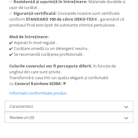
✅
Rezistență și ușurință în întreținere:
Materiale durabile și
ușor de curățat .
✅
Siguranță certificată:
Covoarele noastre sunt certificate
conform
STANDARD 100 de către OEKO-TEX®
, garantând că
produsul final este lipsit de substanțe chimice periculoase .
Mod de întreținere:
✔️ Aspirați în mod regulat .
✔️ Curățare umedă cu un detergent neutru .
✔️ Se recomandă curățarea profesională .
Culorile covorului vor fi percepute diferit
, în funcție de
unghiul din care sunt privite .
Transformă-ți casa într-un spațiu elegant și confortabil
cu
Covorul Rainbow 0238A
! 🌟
Informatii conformitate produs
Caracteristici
Review-uri
(0)