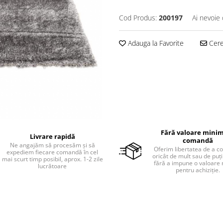
Cod Produs:
200197
Ai nevoie 
Adauga la Favorite
Cere 
Fără valoare minim
Livrare rapidă
comandă
Ne angajăm să procesăm și să
Oferim libertatea de a 
expediem fiecare comandă în cel
oricât de mult sau de puțin
mai scurt timp posibil, aprox. 1-2 zile
fără a impune o valoare
lucrătoare
pentru achiziție.