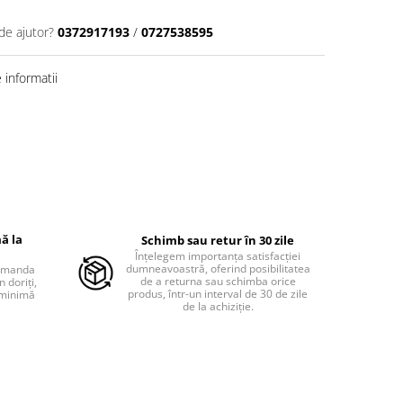
de ajutor?
0372917193
/
0727538595
informatii
ă la
Schimb sau retur în 30 zile
Înțelegem importanța satisfacției
dumneavoastră, oferind posibilitatea
comanda
de a returna sau schimba orice
 doriți,
produs, într-un interval de 30 de zile
 minimă
de la achiziție.