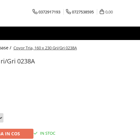
0372917193
0727538595
0,00
oase /
Covor Tria, 160 x 230 Gri/Gri 0238A
Gri/Gri 0238A
IN STOC
A IN COS