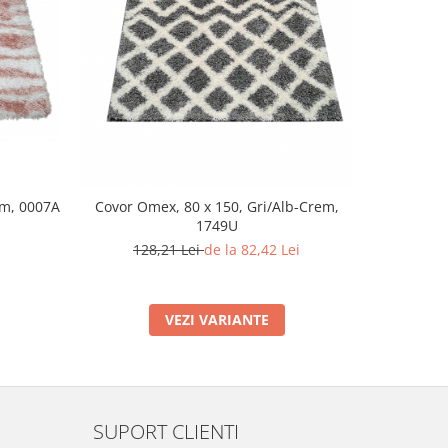
-36%
em, 0007A
Covor Omex, 80 x 150, Gri/Alb-Crem,
Covor Savo
1749U
128,21 Lei
de la 82,42 Lei
7
VEZI VARIANTE
SUPORT CLIENTI