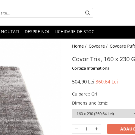
NOUTATI
DESPRE NOI
LICHIDARE DE STOC
Home /
Covoare /
Covoare Puf
Covor Tria, 160 x 230 
Corteza International
504,90 Lei
360,64 Lei
Culoare:
:
Gri
Dimensiune (cm):
:
ADAUG