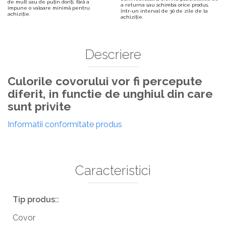
de mult sau de puțin doriți, fără a
a returna sau schimba orice produs,
impune o valoare minimă pentru
într-un interval de 30 de zile de la
achiziție.
achiziție.
Descriere
Culorile covorului vor fi percepute
diferit, in functie de unghiul din care
sunt privite
Informatii conformitate produs
Caracteristici
Tip produs::
Covor