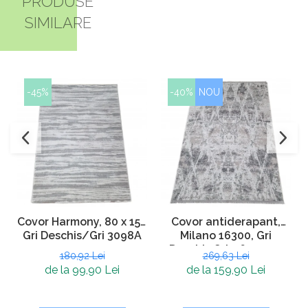
PRODUSE
SIMILARE
-45%
-40%
NOU
Covor Harmony, 80 x 150
Covor antiderapant,
Gri Deschis/Gri 3098A
Milano 16300, Gri
Deschis Gri, 160 x 230
180,92 Lei
269,63 Lei
cm, Grosime 4 mm
de la 99,90 Lei
de la 159,90 Lei