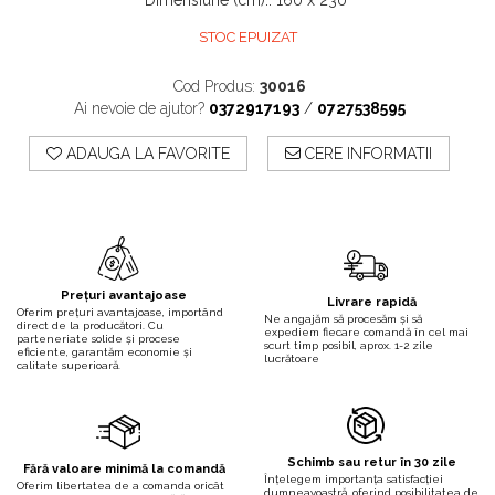
Dimensiune (cm):
:
160 x 230
STOC EPUIZAT
Cod Produs:
30016
Ai nevoie de ajutor?
0372917193
/
0727538595
ADAUGA LA FAVORITE
CERE INFORMATII
Prețuri avantajoase
Livrare rapidă
Oferim prețuri avantajoase, importând
Ne angajăm să procesăm și să
direct de la producători. Cu
expediem fiecare comandă în cel mai
parteneriate solide și procese
scurt timp posibil, aprox. 1-2 zile
eficiente, garantăm economie și
lucrătoare
calitate superioară.
Schimb sau retur în 30 zile
Fără valoare minimă la comandă
Înțelegem importanța satisfacției
Oferim libertatea de a comanda oricât
dumneavoastră, oferind posibilitatea de