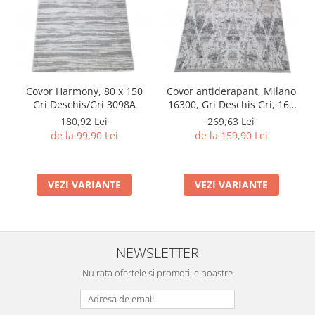
Covor Harmony, 80 x 150
Covor antiderapant, Milano
Gri Deschis/Gri 3098A
16300, Gri Deschis Gri, 160
x 230 cm, Grosime 4 mm
180,92 Lei
269,63 Lei
de la 99,90 Lei
de la 159,90 Lei
VEZI VARIANTE
VEZI VARIANTE
NEWSLETTER
Nu rata ofertele si promotiile noastre