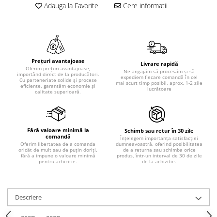
Adauga la Favorite
Cere informatii
Prețuri avantajoase
Livrare rapidă
Oferim prețuri avantajoase,
Ne angajăm să procesăm și să
importând direct de la producători.
expediem fiecare comandă în cel
Cu parteneriate solide și procese
mai scurt timp posibil, aprox. 1-2 zile
eficiente, garantăm economie și
lucrătoare
calitate superioară.
Fără valoare minimă la
Schimb sau retur în 30 zile
comandă
Înțelegem importanța satisfacției
dumneavoastră, oferind posibilitatea
Oferim libertatea de a comanda
de a returna sau schimba orice
oricât de mult sau de puțin doriți,
produs, într-un interval de 30 de zile
fără a impune o valoare minimă
de la achiziție.
pentru achiziție.
Descriere