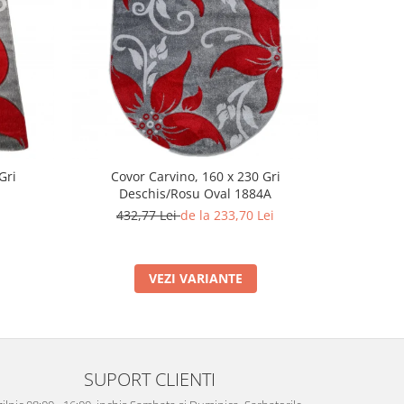
-29%
Gri
Covor Carvino, 160 x 230 Gri
Covor C
Deschis/Rosu Oval 1884A
170
432,77 Lei
de la 233,70 Lei
VEZI VARIANTE
SUPORT CLIENTI