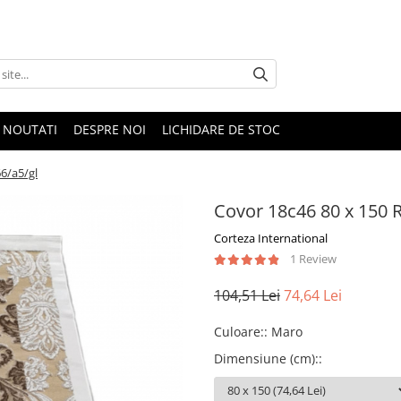
NOUTATI
DESPRE NOI
LICHIDARE DE STOC
66/a5/gl
Covor 18c46 80 x 150 R
Corteza International
1 Review
104,51 Lei
74,64 Lei
Culoare:
:
Maro
Dimensiune (cm):
: