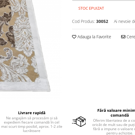
STOC EPUIZAT
Cod Produs:
30052
Ai nevoie d
Adauga la Favorite
Cere 
Fără valoare minim
Livrare rapidă
comandă
Ne angajăm să procesăm și să
Oferim libertatea de a 
expediem fiecare comandă în cel
oricât de mult sau de puțin
mai scurt timp posibil, aprox. 1-2 zile
fără a impune o valoare
lucrătoare
pentru achiziție.