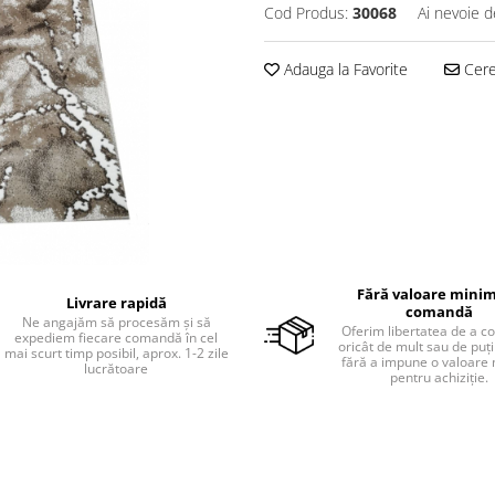
Cod Produs:
30068
Ai nevoie d
Adauga la Favorite
Cere 
Fără valoare minim
Livrare rapidă
comandă
Ne angajăm să procesăm și să
Oferim libertatea de a 
expediem fiecare comandă în cel
oricât de mult sau de puțin
mai scurt timp posibil, aprox. 1-2 zile
fără a impune o valoare
lucrătoare
pentru achiziție.