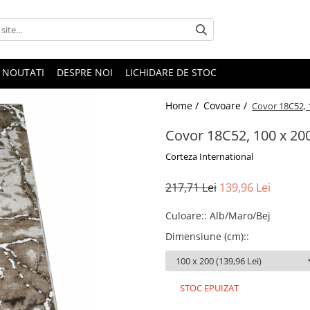
NOUTATI
DESPRE NOI
LICHIDARE DE STOC
Home /
Covoare /
Covor 18C52, 1
Covor 18C52, 100 x 200
Corteza International
217,71 Lei
139,96 Lei
Culoare:
:
Alb/Maro/Bej
Dimensiune (cm):
:
STOC EPUIZAT