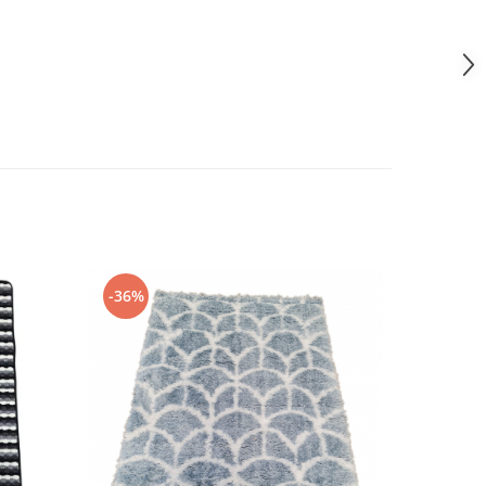
-36%
-46%