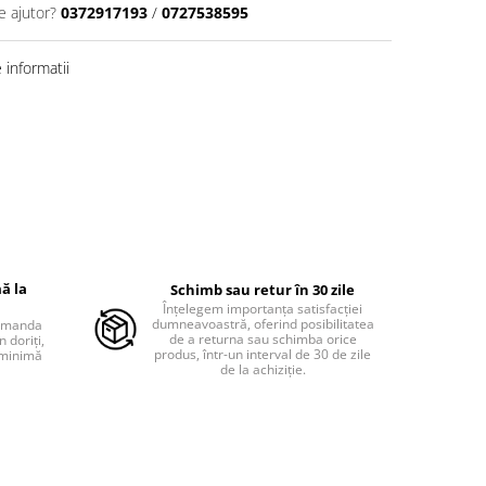
e ajutor?
0372917193
/
0727538595
informatii
ă la
Schimb sau retur în 30 zile
Înțelegem importanța satisfacției
dumneavoastră, oferind posibilitatea
comanda
de a returna sau schimba orice
 doriți,
produs, într-un interval de 30 de zile
 minimă
de la achiziție.