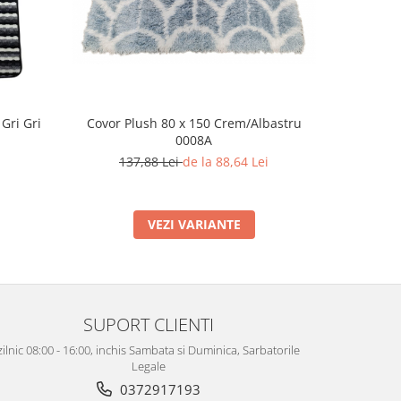
Gri Gri
Covor Plush 80 x 150 Crem/Albastru
Covo
0008A
137,88 Lei
de la 88,64 Lei
4
VEZI VARIANTE
SUPORT CLIENTI
zilnic 08:00 - 16:00, inchis Sambata si Duminica, Sarbatorile
Legale
0372917193