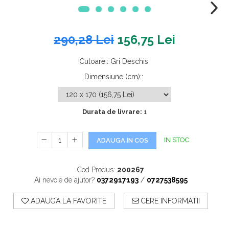
290,28 Lei
156,75 Lei
Culoare:
:
Gri Deschis
Dimensiune (cm):
:
Durata de livrare:
1
IN STOC
ADAUGA IN COS
Cod Produs:
200267
Ai nevoie de ajutor?
0372917193
/
0727538595
ADAUGA LA FAVORITE
CERE INFORMATII