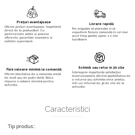
Prețuri avantajoase
Livrare rapidă
Oferim prețuri avantajoase, importând
Ne angajăm să procesăm și să
direct de la producători. Cu
expediem fiecare comandă în cel mai
parteneriate solide și procese
scurt timp posibil, aprox. 1-2 zile
eficiente, garantăm economie și
lucrătoare
calitate superioară.
Schimb sau retur în 30 zile
Fără valoare minimă la comandă
Înțelegem importanța satisfacției
Oferim libertatea de a comanda oricât
dumneavoastră, oferind posibilitatea de
de mult sau de puțin doriți, fără a
a returna sau schimba orice produs,
impune o valoare minimă pentru
într-un interval de 30 de zile de la
achiziție.
achiziție.
Caracteristici
Tip produs::