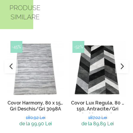
PRODUSE
SIMILARE
-45%
-52%
Covor Harmony, 80 x 150
Covor Lux Regula, 80 x
Gri Deschis/Gri 3098A
150, Antracite/Gri
Inchis, 2499A
180,92 Lei
187,02 Lei
de la 99,90 Lei
de la 89,89 Lei