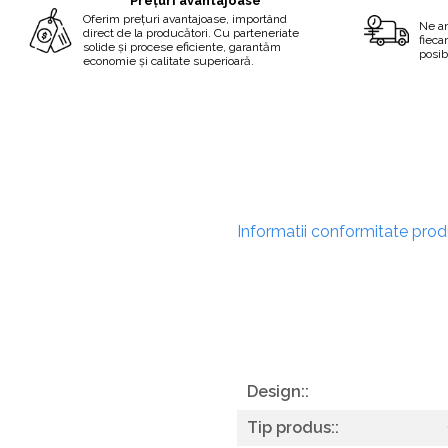
Prețuri avantajoase
Oferim prețuri avantajoase, importând
Ne a
direct de la producători. Cu parteneriate
fieca
solide și procese eficiente, garantăm
posib
economie și calitate superioară.
Informatii conformitate pro
Design::
Tip produs::