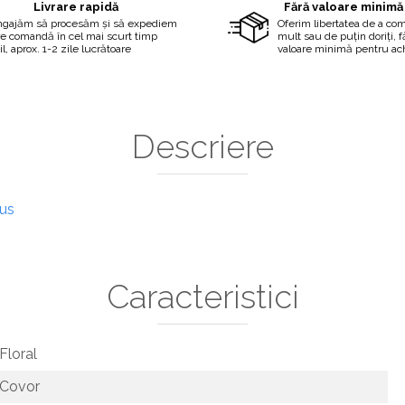
Livrare rapidă
Fără valoare minimă
ngajăm să procesăm și să expediem
Oferim libertatea de a co
re comandă în cel mai scurt timp
mult sau de puțin doriți, 
il, aprox. 1-2 zile lucrătoare
valoare minimă pentru ach
Descriere
dus
Caracteristici
Floral
Covor