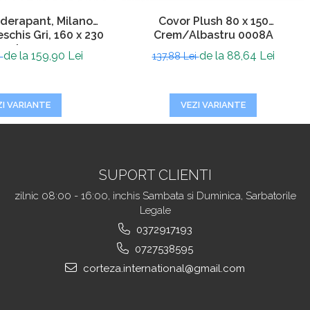
iderapant, Milano
Covor Plush 80 x 150
schis Gri, 160 x 230
Crem/Albastru 0008A
rosime 4 mm
de la 159,90 Lei
de la 88,64 Lei
i
137,88 Lei
ZI VARIANTE
VEZI VARIANTE
SUPORT CLIENTI
zilnic 08:00 - 16:00, inchis Sambata si Duminica, Sarbatorile
Legale
0372917193
0727538595
corteza.international@gmail.com