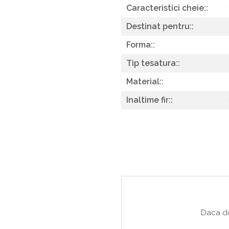
Caracteristici cheie::
Destinat pentru::
Forma::
Tip tesatura::
Material::
Inaltime fir::
Daca do