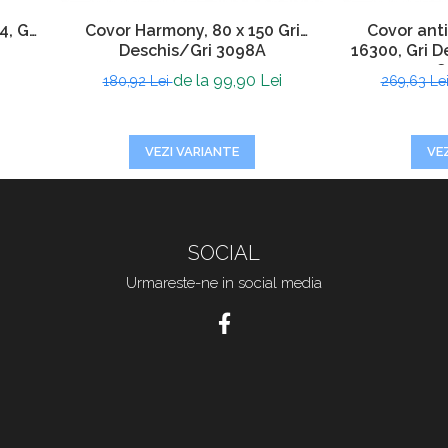
, Gri
Covor Harmony, 80 x 150 Gri
Covor ant
Deschis/Gri 3098A
16300, Gri De
cm, G
de la 99,90 Lei
180,92 Lei
269,63 Le
VEZI VARIANTE
VE
SOCIAL
Urmareste-ne in social media