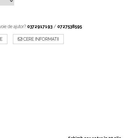
voie de ajutor?
0372917193
/
0727538595
E
CERE INFORMATII