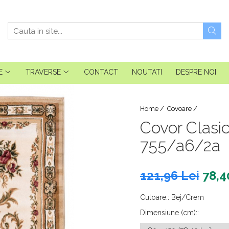
E
TRAVERSE
CONTACT
NOUTATI
DESPRE NOI
Home /
Covoare /
Covor Clasic
755/a6/2a
121,96 Lei
78,4
Culoare:
:
Bej/Crem
Dimensiune (cm):
: