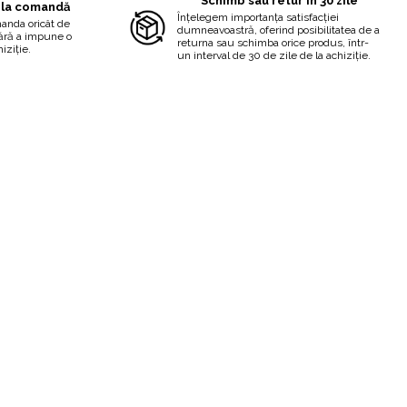
Schimb sau retur în 30 zile
 la comandă
Înțelegem importanța satisfacției
manda oricât de
dumneavoastră, oferind posibilitatea de a
fără a impune o
returna sau schimba orice produs, într-
iziție.
un interval de 30 de zile de la achiziție.