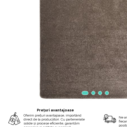
Prețuri avantajoase
Oferim prețuri avantajoase, importând
Ne a
direct de la producători. Cu parteneriate
fieca
solide și procese eficiente, garantăm
posib