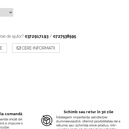
oie de ajutor?
0372917193
/
0727538595
E
CERE INFORMATII
Schimb sau retur în 30 zile
 la comandă
Înțelegem importanța satisfacției
manda oricât de
dumneavoastră, oferind posibilitatea de a
fără a impune o
returna sau schimba orice produs, într-
iziție.