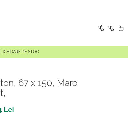
1
2
LICHIDARE DE STOC
ton, 67 x 150, Maro
t,
4 Lei