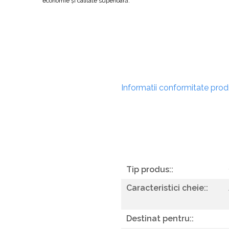
economie și calitate superioară.
Informatii conformitate pro
Tip produs::
Caracteristici cheie::
Destinat pentru::