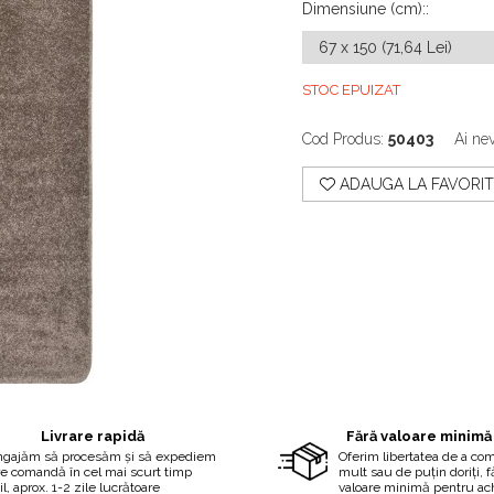
Dimensiune (cm):
:
STOC EPUIZAT
Cod Produs:
50403
Ai nev
ADAUGA LA FAVORIT
Livrare rapidă
Fără valoare minimă
ngajăm să procesăm și să expediem
Oferim libertatea de a co
re comandă în cel mai scurt timp
mult sau de puțin doriți, 
il, aprox. 1-2 zile lucrătoare
valoare minimă pentru ach