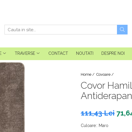
E
TRAVERSE
CONTACT
NOUTATI
DESPRE NOI
Home /
Covoare /
Covor Hamil
Antiderapan
111,43 Lei
71,6
Culoare:
:
Maro