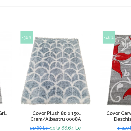
-36%
-46%
Gri
Covor Plush 80 x 150
Covor Carv
Crem/Albastru 0008A
Deschi
de la 88,64 Lei
137,88 Lei
432,77 