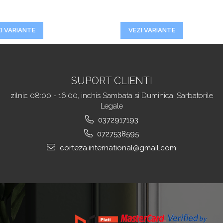
I VARIANTE
VEZI VARIANTE
SUPORT CLIENTI
zilnic 08:00 - 16:00, inchis Sambata si Duminica, Sarbatorile
Legale
0372917193
0727538595
corteza.international@gmail.com