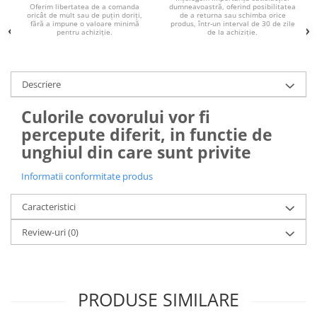
dumneavoastră, oferind posibilitatea
Oferim libertatea de a comanda
de a returna sau schimba orice
oricât de mult sau de puțin doriți,
produs, într-un interval de 30 de zile
fără a impune o valoare minimă
de la achiziție.
pentru achiziție.
Descriere
Culorile covorului vor fi
percepute diferit, in functie de
unghiul din care sunt privite
Informatii conformitate produs
Caracteristici
Review-uri
(0)
PRODUSE SIMILARE