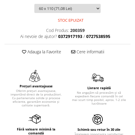
STOC EPUIZAT
Cod Produs:
200359
Ai nevoie de ajutor?
0372917193
/
0727538595
Adauga la Favorite
Cere informatii
Prețuri avantajoase
Livrare rapidă
Oferim prețuri avantajoase,
Ne angajăm să procesăm și să
importând direct de la producători.
expediem fiecare comandă în cel
Cu parteneriate solide și procese
mai scurt timp posibil, aprox. 1-2 zile
eficiente, garantăm economie și
lucrătoare
calitate superioară.
Fără valoare minimă la
Schimb sau retur în 30 zile
comandă
Înțelegem importanța satisfacției