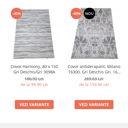
-45%
-40%
NOU
Covor Harmony, 80 x 150
Covor antiderapant, Milano
Gri Deschis/Gri 3098A
16300, Gri Deschis Gri, 160
x 230 cm, Grosime 4 mm
180,92 Lei
269,63 Lei
de la 99,90 Lei
de la 159,90 Lei
VEZI VARIANTE
VEZI VARIANTE