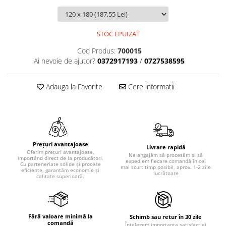
STOC EPUIZAT
Cod Produs:
700015
Ai nevoie de ajutor?
0372917193
/
0727538595
Adauga la Favorite
Cere informatii
Prețuri avantajoase
Livrare rapidă
Oferim prețuri avantajoase,
Ne angajăm să procesăm și să
importând direct de la producători.
expediem fiecare comandă în cel
Cu parteneriate solide și procese
mai scurt timp posibil, aprox. 1-2 zile
eficiente, garantăm economie și
lucrătoare
calitate superioară.
Fără valoare minimă la
Schimb sau retur în 30 zile
comandă
Înțelegem importanța satisfacției