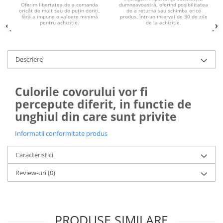
dumneavoastră, oferind posibilitatea
Oferim libertatea de a comanda
de a returna sau schimba orice
oricât de mult sau de puțin doriți,
produs, într-un interval de 30 de zile
fără a impune o valoare minimă
de la achiziție.
pentru achiziție.
Descriere
Culorile covorului vor fi
percepute diferit, in functie de
unghiul din care sunt privite
Informatii conformitate produs
Caracteristici
Review-uri
(0)
PRODUSE SIMILARE