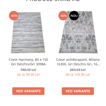
-45%
-40%
NOU
Covor Harmony, 80 x 150
Covor antiderapant, Milano
Gri Deschis/Gri 3098A
16300, Gri Deschis Gri, 160
x 230 cm, Grosime 4 mm
180,92 Lei
269,63 Lei
de la 99,90 Lei
de la 159,90 Lei
VEZI VARIANTE
VEZI VARIANTE