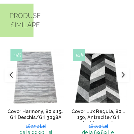
PRODUSE
SIMILARE
-45%
-52%
Covor Harmony, 80 x 150
Covor Lux Regula, 80 x
Gri Deschis/Gri 3098A
150, Antracite/Gri
Inchis, 2499A
180,92 Lei
187,02 Lei
de la 99,90 Lei
de la 89,89 Lei