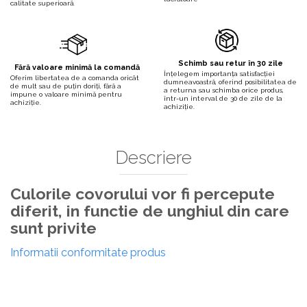
calitate superioară.
Schimb sau retur în 30 zile
Fără valoare minimă la comandă
Înțelegem importanța satisfacției
Oferim libertatea de a comanda oricât
dumneavoastră, oferind posibilitatea de
de mult sau de puțin doriți, fără a
a returna sau schimba orice produs,
impune o valoare minimă pentru
într-un interval de 30 de zile de la
achiziție.
achiziție.
Descriere
Culorile covorului vor fi percepute
diferit, in functie de unghiul din care
sunt privite
Informatii conformitate produs