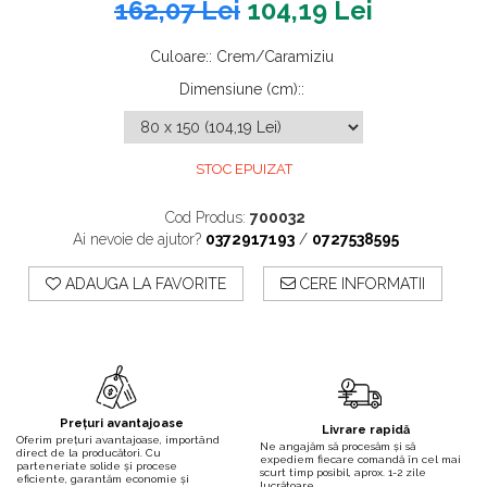
162,07 Lei
104,19 Lei
Culoare:
:
Crem/Caramiziu
Dimensiune (cm):
:
STOC EPUIZAT
Cod Produs:
700032
Ai nevoie de ajutor?
0372917193
/
0727538595
ADAUGA LA FAVORITE
CERE INFORMATII
Prețuri avantajoase
Livrare rapidă
Oferim prețuri avantajoase, importând
Ne angajăm să procesăm și să
direct de la producători. Cu
expediem fiecare comandă în cel mai
parteneriate solide și procese
scurt timp posibil, aprox. 1-2 zile
eficiente, garantăm economie și
lucrătoare