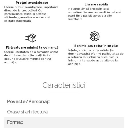
Prețuri avantajoase
Livrare rapidă
Oferim prețuri avantajoase, importând
Ne angajăm să procesăm și să
direct de la producători. Cu
expediem fiecare comandă în cel mai
parteneriate solide și procese
scurt timp posibil, aprox. 1-2 zile
eficiente, garantăm economie și
lucrătoare
calitate superioară.
Schimb sau retur în 30 zile
Fără valoare minimă la comandă
Înțelegem importanța satisfacției
Oferim libertatea de a comanda oricât
dumneavoastră, oferind posibilitatea de
de mult sau de puțin doriți, fără a
a returna sau schimba orice produs,
impune o valoare minimă pentru
într-un interval de 30 de zile de la
achiziție.
achiziție.
Caracteristici
Poveste/Personaj::
Orase si arhitectura
Forma::