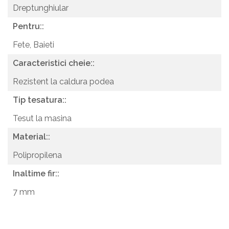
Dreptunghiular
Pentru::
Fete,
Baieti
Caracteristici cheie::
Rezistent la caldura podea
Tip tesatura::
Tesut la masina
Material::
Polipropilena
Inaltime fir::
7 mm