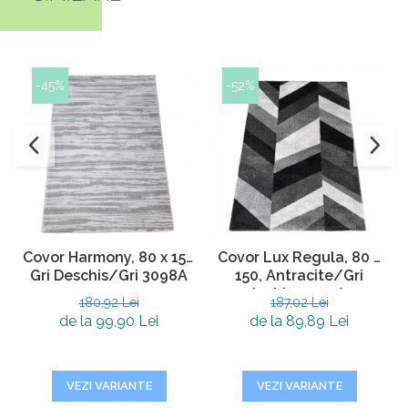
-45%
-52%
Covor Harmony, 80 x 150
Covor Lux Regula, 80 x
Gri Deschis/Gri 3098A
150, Antracite/Gri
Inchis, 2499A
180,92 Lei
187,02 Lei
de la 99,90 Lei
de la 89,89 Lei
VEZI VARIANTE
VEZI VARIANTE