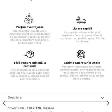
Prețuri avantajoase
Livrare rapidă
Oferim prețuri avantajoase,
Ne angajăm să procesăm și să
importând direct de la producători.
expediem fiecare comandă în cel
Cu parteneriate solide și procese
mai scurt timp posibil, aprox. 1-2 zile
eficiente, garantăm economie și
lucrătoare
calitate superioară.
Fără valoare minimă la
Schimb sau retur în 30 zile
comandă
Înțelegem importanța satisfacției
dumneavoastră, oferind posibilitatea
Oferim libertatea de a comanda
de a returna sau schimba orice
oricât de mult sau de puțin doriți,
produs, într-un interval de 30 de zile
fără a impune o valoare minimă
de la achiziție.
pentru achiziție.
Descriere
Covor Kids , 120 x 170 , Pasare