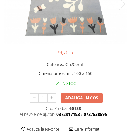
79,70 Lei
Culoare:
:
Gri/Coral
Dimensiune (cm):
:
100 x 150
IN STOC
ADAUGA IN COS
Cod Produs:
60183
Ai nevoie de ajutor?
0372917193
/
0727538595
Adauga la Favorite
Cere informatii