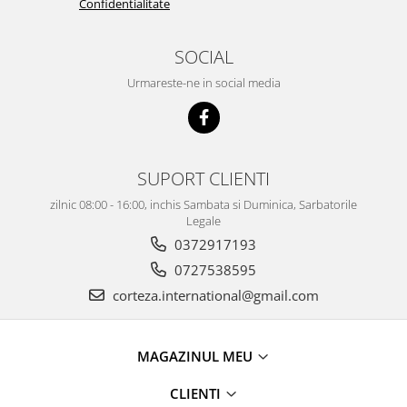
Confidentialitate
SOCIAL
Urmareste-ne in social media
SUPORT CLIENTI
zilnic 08:00 - 16:00, inchis Sambata si Duminica, Sarbatorile
Legale
0372917193
0727538595
corteza.international@gmail.com
MAGAZINUL MEU
CLIENTI