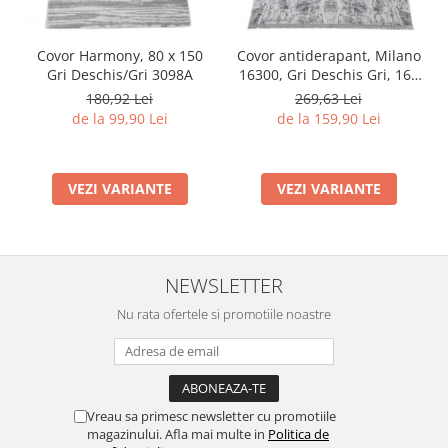
Covor Harmony, 80 x 150
Covor antiderapant, Milano
Gri Deschis/Gri 3098A
16300, Gri Deschis Gri, 160
x 230 cm, Grosime 4 mm
180,92 Lei
269,63 Lei
de la 99,90 Lei
de la 159,90 Lei
VEZI VARIANTE
VEZI VARIANTE
NEWSLETTER
Nu rata ofertele si promotiile noastre
Vreau sa primesc newsletter cu promotiile
magazinului. Afla mai multe in
Politica de