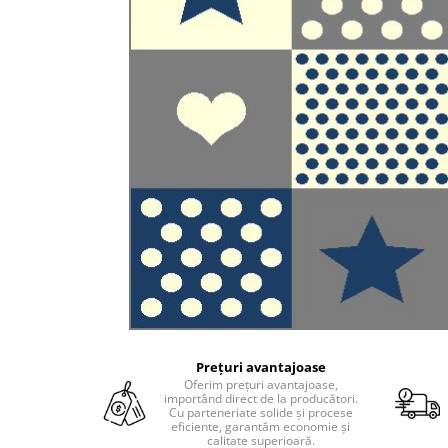
Prețuri avantajoase
Oferim prețuri avantajoase,
importând direct de la producători.
Cu parteneriate solide și procese
eficiente, garantăm economie și
calitate superioară.