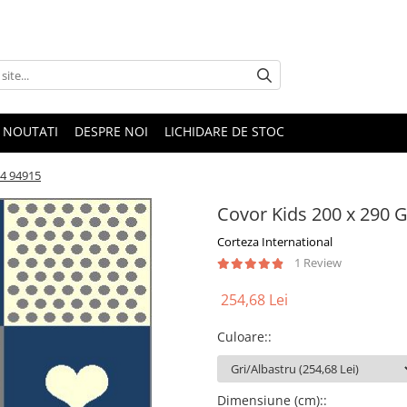
NOUTATI
DESPRE NOI
LICHIDARE DE STOC
14 94915
Covor Kids 200 x 290 G
Corteza International
1 Review
254,68 Lei
Culoare:
:
Dimensiune (cm):
: