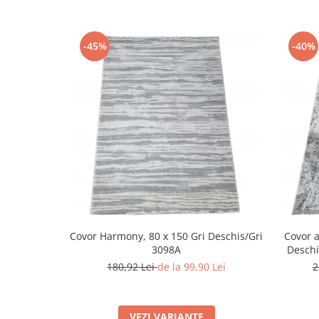
-45%
-40%
Covor Harmony, 80 x 150 Gri Deschis/Gri
Covor a
3098A
Deschi
180,92 Lei
de la 99,90 Lei
2
VEZI VARIANTE