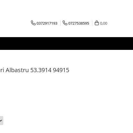
0372917193
0727538595
0,00
ri Albastru 53.3914 94915