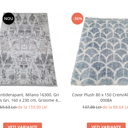
NOU
-36%
ntiderapant, Milano 16300, Gri
Covor Plush 80 x 150 Crem/A
s Gri, 160 x 230 cm, Grosime 4
0008A
mm
69,63 Lei
de la 159,90 Lei
137,88 Lei
de la 88,64 L
VEZI VARIANTE
VEZI VARIANTE