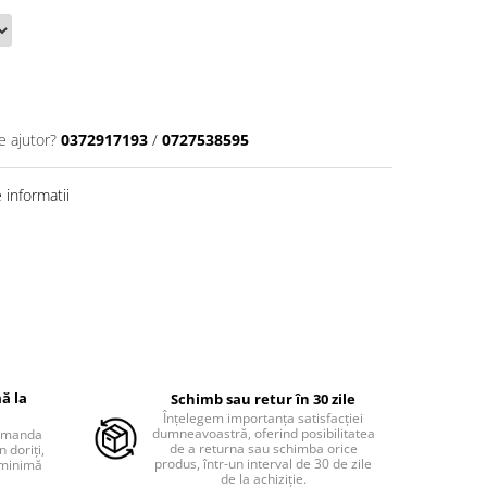
e ajutor?
0372917193
/
0727538595
informatii
ă la
Schimb sau retur în 30 zile
Înțelegem importanța satisfacției
dumneavoastră, oferind posibilitatea
comanda
de a returna sau schimba orice
 doriți,
produs, într-un interval de 30 de zile
 minimă
de la achiziție.