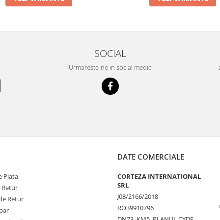
SOCIAL
Urmareste-ne in social media
DATE COMERCIALE
 Plata
CORTEZA INTERNATIONAL
SRL
e Retur
J08/2166/2018
de Retur
RO39910796
par
DN73, KM5, PLANUL CYDE