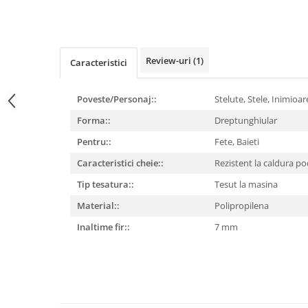
Review-uri
(1)
Caracteristici
Poveste/Personaj::
Stelute,
Stele,
Inimioa
Forma::
Dreptunghiular
Pentru::
Fete,
Baieti
Caracteristici cheie::
Rezistent la caldura p
Tip tesatura::
Tesut la masina
Material::
Polipropilena
Inaltime fir::
7 mm