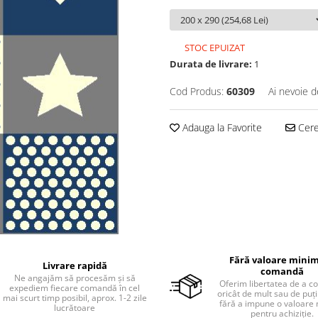
STOC EPUIZAT
Durata de livrare:
1
Cod Produs:
60309
Ai nevoie d
Adauga la Favorite
Cere 
Fără valoare minim
Livrare rapidă
comandă
Ne angajăm să procesăm și să
Oferim libertatea de a 
expediem fiecare comandă în cel
oricât de mult sau de puțin
mai scurt timp posibil, aprox. 1-2 zile
fără a impune o valoare
lucrătoare
pentru achiziție.