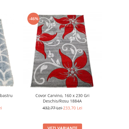
-46%
-46%
lbastru
Covor Carvino, 160 x 230 Gri
Covo
Deschis/Rosu 1884A
Des
ei
432,77 Lei
233,70 Lei
432
VEZI VARIANTE