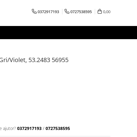
0372917193
0727538595
0,00
Gri/Violet, 53.2483 56955
e ajutor?
0372917193
/
0727538595