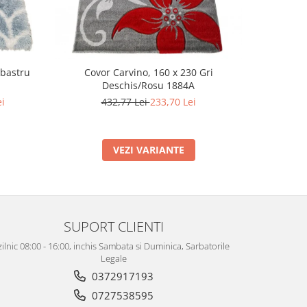
lbastru
Covor Carvino, 160 x 230 Gri
Covo
Deschis/Rosu 1884A
Des
ei
432,77 Lei
233,70 Lei
432
VEZI VARIANTE
SUPORT CLIENTI
zilnic 08:00 - 16:00, inchis Sambata si Duminica, Sarbatorile
Legale
0372917193
0727538595