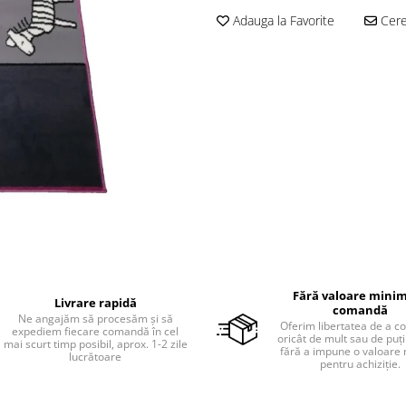
Adauga la Favorite
Cere 
Fără valoare minim
Livrare rapidă
comandă
Ne angajăm să procesăm și să
Oferim libertatea de a 
expediem fiecare comandă în cel
oricât de mult sau de puțin
mai scurt timp posibil, aprox. 1-2 zile
fără a impune o valoare
lucrătoare
pentru achiziție.