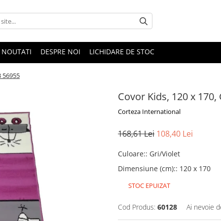
NOUTATI
DESPRE NOI
LICHIDARE DE STOC
3 56955
Covor Kids, 120 x 170, 
Corteza International
168,61 Lei
108,40 Lei
Culoare:
:
Gri/Violet
Dimensiune (cm):
:
120 x 170
STOC EPUIZAT
Cod Produs:
60128
Ai nevoie d