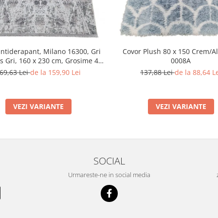
ntiderapant, Milano 16300, Gri
Covor Plush 80 x 150 Crem/A
s Gri, 160 x 230 cm, Grosime 4
0008A
mm
69,63 Lei
de la 159,90 Lei
137,88 Lei
de la 88,64 L
VEZI VARIANTE
VEZI VARIANTE
SOCIAL
Urmareste-ne in social media