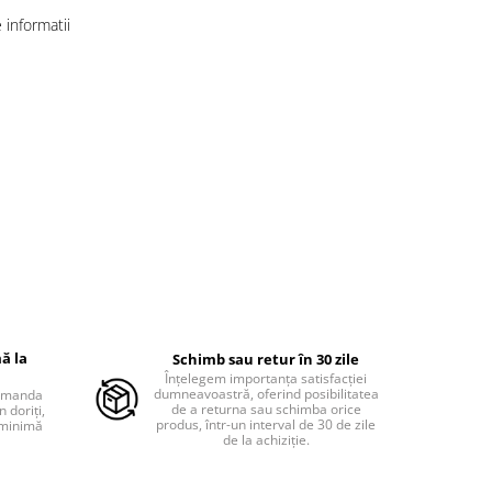
informatii
ă la
Schimb sau retur în 30 zile
Înțelegem importanța satisfacției
dumneavoastră, oferind posibilitatea
comanda
de a returna sau schimba orice
 doriți,
produs, într-un interval de 30 de zile
 minimă
de la achiziție.