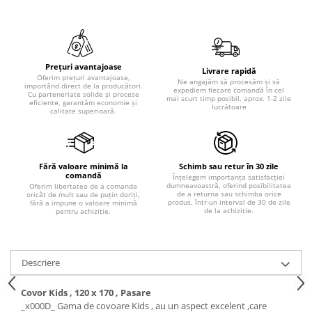
Prețuri avantajoase
Livrare rapidă
Oferim prețuri avantajoase,
Ne angajăm să procesăm și să
importând direct de la producători.
expediem fiecare comandă în cel
Cu parteneriate solide și procese
mai scurt timp posibil, aprox. 1-2 zile
eficiente, garantăm economie și
lucrătoare
calitate superioară.
Fără valoare minimă la
Schimb sau retur în 30 zile
comandă
Înțelegem importanța satisfacției
dumneavoastră, oferind posibilitatea
Oferim libertatea de a comanda
de a returna sau schimba orice
oricât de mult sau de puțin doriți,
produs, într-un interval de 30 de zile
fără a impune o valoare minimă
de la achiziție.
pentru achiziție.
Descriere
Covor Kids , 120 x 170 , Pasare
_x000D_ Gama de covoare Kids , au un aspect excelent ,care