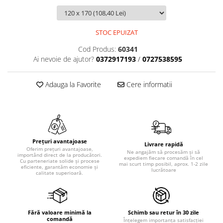
STOC EPUIZAT
Cod Produs:
60341
Ai nevoie de ajutor?
0372917193
/
0727538595
Adauga la Favorite
Cere informatii
Prețuri avantajoase
Livrare rapidă
Oferim prețuri avantajoase,
Ne angajăm să procesăm și să
importând direct de la producători.
expediem fiecare comandă în cel
Cu parteneriate solide și procese
mai scurt timp posibil, aprox. 1-2 zile
eficiente, garantăm economie și
lucrătoare
calitate superioară.
Fără valoare minimă la
Schimb sau retur în 30 zile
comandă
Înțelegem importanța satisfacției