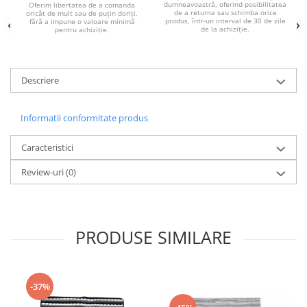
dumneavoastră, oferind posibilitatea
Oferim libertatea de a comanda
de a returna sau schimba orice
oricât de mult sau de puțin doriți,
produs, într-un interval de 30 de zile
fără a impune o valoare minimă
de la achiziție.
pentru achiziție.
Descriere
Informatii conformitate produs
Caracteristici
Review-uri
(0)
PRODUSE SIMILARE
-37%