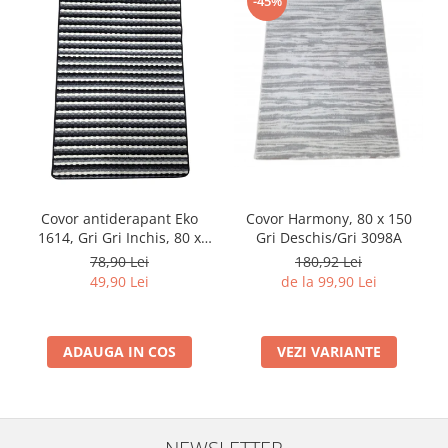
-45%
Covor Harmony, 80 x 150
Covor antiderapant Eko
Gri Deschis/Gri 3098A
1614, Gri Gri Inchis, 80 x
120 cm
180,92 Lei
78,90 Lei
de la 99,90 Lei
49,90 Lei
VEZI VARIANTE
ADAUGA IN COS