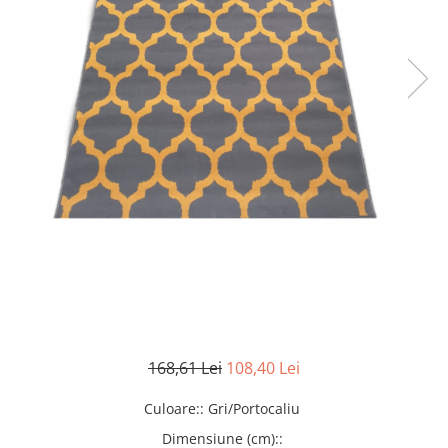
168,61 Lei
108,40 Lei
Culoare:
:
Gri/Portocaliu
Dimensiune (cm):
: