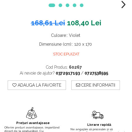
168,61 Lei
108,40 Lei
Culoare:
:
Violet
Dimensiune (cm):
:
120 x 170
STOC EPUIZAT
Cod Produs:
60267
Ai nevoie de ajutor?
0372917193
/
0727538595
ADAUGA LA FAVORITE
CERE INFORMATII
Prețuri avantajoase
Livrare rapidă
Oferim prețuri avantajoase, importând
Ne angajăm să procesăm și să
direct de la producători. Cu