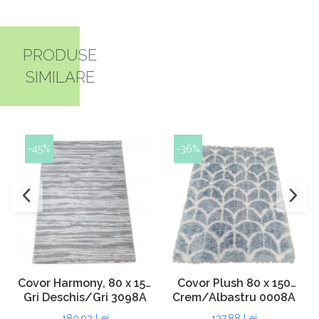
PRODUSE
SIMILARE
-45%
-36%
Covor Harmony, 80 x 150
Covor Plush 80 x 150
Gri Deschis/Gri 3098A
Crem/Albastru 0008A
180,92 Lei
137,88 Lei