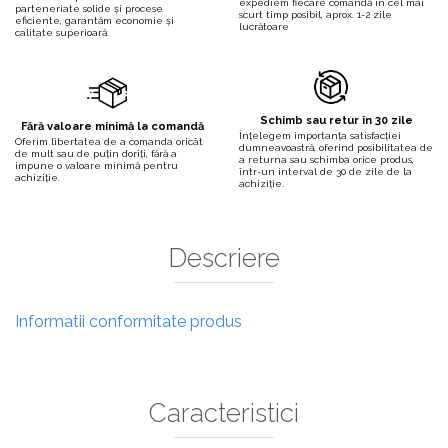
expediem fiecare comandă în cel mai
parteneriate solide și procese
scurt timp posibil, aprox. 1-2 zile
eficiente, garantăm economie și
lucrătoare
calitate superioară.
Schimb sau retur în 30 zile
Fără valoare minimă la comandă
Înțelegem importanța satisfacției
Oferim libertatea de a comanda oricât
dumneavoastră, oferind posibilitatea de
de mult sau de puțin doriți, fără a
a returna sau schimba orice produs,
impune o valoare minimă pentru
într-un interval de 30 de zile de la
achiziție.
achiziție.
Descriere
Informatii conformitate produs
Caracteristici