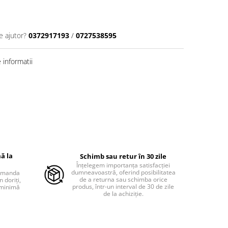
e ajutor?
0372917193
/
0727538595
informatii
ă la
Schimb sau retur în 30 zile
Înțelegem importanța satisfacției
dumneavoastră, oferind posibilitatea
comanda
de a returna sau schimba orice
 doriți,
produs, într-un interval de 30 de zile
 minimă
de la achiziție.