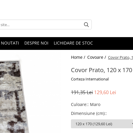
NOUTATI
DESPRE NOI
LICHIDARE DE STOC
Home /
Covoare /
Covor Prato, 
Covor Prato, 120 x 17
Corteza International
191,35 Lei
129,60 Lei
Culoare:
:
Maro
Dimensiune (cm):
: