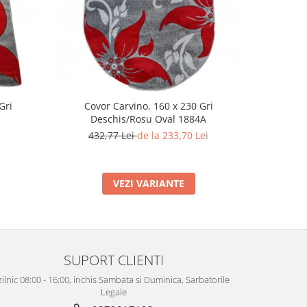
-29%
Gri
Covor Carvino, 160 x 230 Gri
Covor C
Deschis/Rosu Oval 1884A
170
432,77 Lei
de la 233,70 Lei
VEZI VARIANTE
SUPORT CLIENTI
zilnic 08:00 - 16:00, inchis Sambata si Duminica, Sarbatorile
Legale