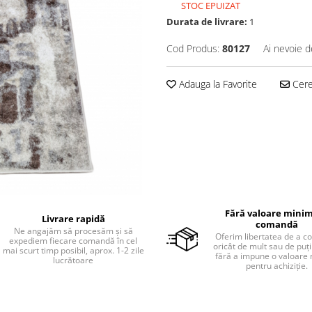
STOC EPUIZAT
Durata de livrare:
1
Cod Produs:
80127
Ai nevoie d
Adauga la Favorite
Cere 
Fără valoare minim
Livrare rapidă
comandă
Ne angajăm să procesăm și să
Oferim libertatea de a 
expediem fiecare comandă în cel
oricât de mult sau de puțin
mai scurt timp posibil, aprox. 1-2 zile
fără a impune o valoare
lucrătoare
pentru achiziție.