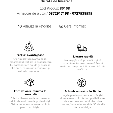
Durata de livrare:
1
Cod Produs:
80108
Ai nevoie de ajutor?
0372917193
/
0727538595
Adauga la Favorite
Cere informatii
Prețuri avantajoase
Livrare rapidă
Oferim prețuri avantajoase,
Ne angajăm să procesăm și să
importând direct de la producători.
expediem fiecare comandă în cel
Cu parteneriate solide și procese
mai scurt timp posibil, aprox. 1-2 zile
eficiente, garantăm economie și
lucrătoare
calitate superioară.
Fără valoare minimă la
Schimb sau retur în 30 zile
comandă
Înțelegem importanța satisfacției
dumneavoastră, oferind posibilitatea
Oferim libertatea de a comanda
de a returna sau schimba orice
oricât de mult sau de puțin doriți,
produs, într-un interval de 30 de zile
fără a impune o valoare minimă
de la achiziție.
pentru achiziție.