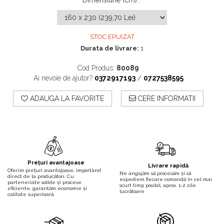
Dimensiune (cm):
:
STOC EPUIZAT
Durata de livrare:
1
Cod Produs:
80089
Ai nevoie de ajutor?
0372917193
/
0727538595
ADAUGA LA FAVORITE
CERE INFORMATII
Prețuri avantajoase
Livrare rapidă
Oferim prețuri avantajoase, importând
Ne angajăm să procesăm și să
direct de la producători. Cu
expediem fiecare comandă în cel mai
parteneriate solide și procese
scurt timp posibil, aprox. 1-2 zile
eficiente, garantăm economie și
lucrătoare
calitate superioară.