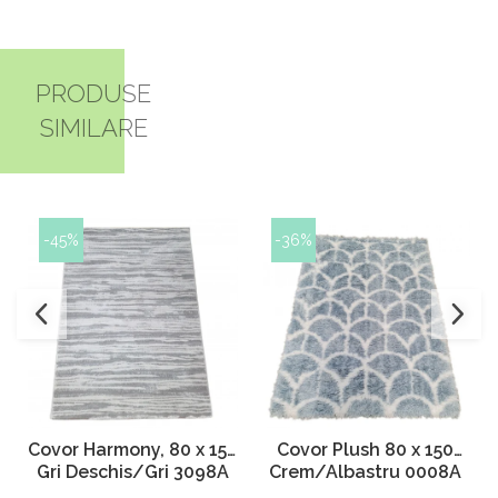
PRODUSE
SIMILARE
-45%
-36%
Covor Harmony, 80 x 150
Covor Plush 80 x 150
Gri Deschis/Gri 3098A
Crem/Albastru 0008A