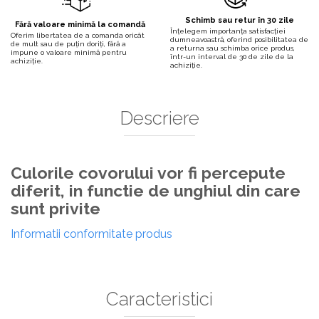
Schimb sau retur în 30 zile
Fără valoare minimă la comandă
Înțelegem importanța satisfacției
Oferim libertatea de a comanda oricât
dumneavoastră, oferind posibilitatea de
de mult sau de puțin doriți, fără a
a returna sau schimba orice produs,
impune o valoare minimă pentru
într-un interval de 30 de zile de la
achiziție.
achiziție.
Descriere
Culorile covorului vor fi percepute
diferit, in functie de unghiul din care
sunt privite
Informatii conformitate produs
Caracteristici