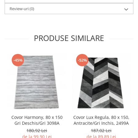
Review-uri
(0)
PRODUSE SIMILARE
-45%
-52%
Covor Harmony, 80 x 150
Covor Lux Regula, 80 x 150,
Gri Deschis/Gri 3098A
Antracite/Gri Inchis, 2499A
180,92 Lei
187,02 Lei
de la 99,90 Lei
de la 89,89 Lei