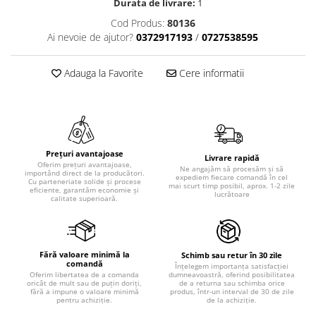
Durata de livrare:
1
Cod Produs:
80136
Ai nevoie de ajutor?
0372917193
/
0727538595
Adauga la Favorite
Cere informatii
Prețuri avantajoase
Livrare rapidă
Oferim prețuri avantajoase,
Ne angajăm să procesăm și să
importând direct de la producători.
expediem fiecare comandă în cel
Cu parteneriate solide și procese
mai scurt timp posibil, aprox. 1-2 zile
eficiente, garantăm economie și
lucrătoare
calitate superioară.
Fără valoare minimă la
Schimb sau retur în 30 zile
comandă
Înțelegem importanța satisfacției
dumneavoastră, oferind posibilitatea
Oferim libertatea de a comanda
de a returna sau schimba orice
oricât de mult sau de puțin doriți,
produs, într-un interval de 30 de zile
fără a impune o valoare minimă
de la achiziție.
pentru achiziție.