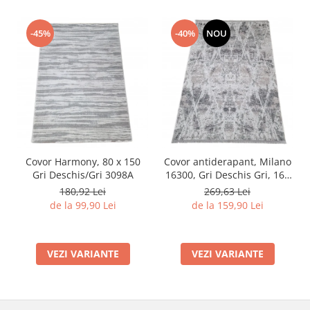
-45%
-40%
NOU
Covor Harmony, 80 x 150
Covor antiderapant, Milano
Gri Deschis/Gri 3098A
16300, Gri Deschis Gri, 160
x 230 cm, Grosime 4 mm
180,92 Lei
269,63 Lei
de la 99,90 Lei
de la 159,90 Lei
VEZI VARIANTE
VEZI VARIANTE