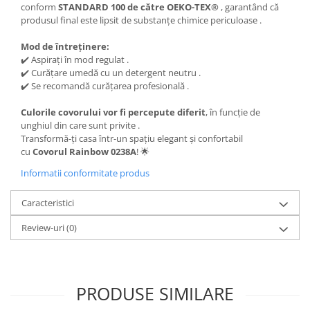
conform
STANDARD 100 de către OEKO-TEX®
, garantând că
produsul final este lipsit de substanțe chimice periculoase .
Mod de întreținere:
✔️ Aspirați în mod regulat .
✔️ Curățare umedă cu un detergent neutru .
✔️ Se recomandă curățarea profesională .
Culorile covorului vor fi percepute diferit
, în funcție de
unghiul din care sunt privite .
Transformă-ți casa într-un spațiu elegant și confortabil
cu
Covorul Rainbow 0238A
! 🌟
Informatii conformitate produs
Caracteristici
Review-uri
(0)
PRODUSE SIMILARE