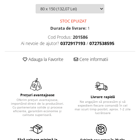
STOC EPUIZAT
Durata de livrare:
1
Cod Produs:
201586
Ai nevoie de ajutor?
0372917193
/
0727538595
Adauga la Favorite
Cere informatii
Prețuri avantajoase
Livrare rapidă
Oferim prețuri avantajoase,
Ne angajăm să procesăm și să
importând direct de la producători.
expediem fiecare comandă în cel
Cu parteneriate solide și procese
mai scurt timp posibil, aprox. 1-2 zile
eficiente, garantăm economie și
lucrătoare
calitate superioară.
Fără valoare minimă la
Schimb sau retur în 30 zile