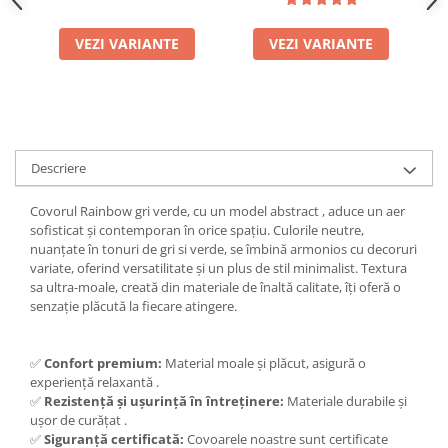
VEZI VARIANTE
VEZI VARIANTE
Descriere
Covorul Rainbow gri verde, cu un model abstract , aduce un aer
sofisticat și contemporan în orice spațiu. Culorile neutre,
nuanțate în tonuri de gri si verde, se îmbină armonios cu decoruri
variate, oferind versatilitate și un plus de stil minimalist. Textura
sa ultra-moale, creată din materiale de înaltă calitate, îți oferă o
senzație plăcută la fiecare atingere.
✅
Confort premium:
Material moale și plăcut, asigură o
experiență relaxantă .
✅
Rezistență și ușurință în întreținere:
Materiale durabile și
ușor de curățat .
✅
Siguranță certificată:
Covoarele noastre sunt certificate