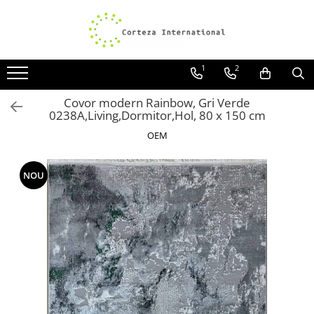
Covoare
Traverse
1
2
Covoare Moderne
Traverse antiderapante
Covoare Antiderapante si lavabile
Traverse covoare
Covor modern Rainbow, Gri Verde
0238A,Living,Dormitor,Hol, 80 x 150 cm
Covoare Living
OEM
Covoare Bucatarie
Covoare Dormitor
NOU
Covoare Clasice
Covoare Copii
Covoare Pufoase