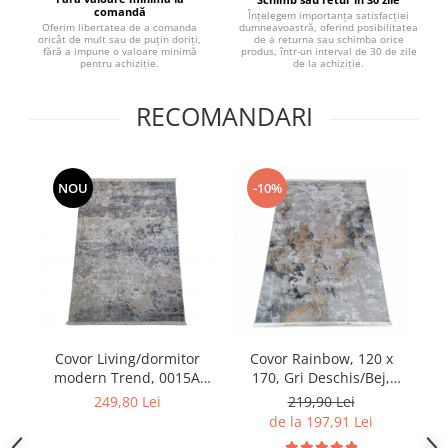
comandă
Înțelegem importanța satisfacției
dumneavoastră, oferind posibilitatea
Oferim libertatea de a comanda
de a returna sau schimba orice
oricât de mult sau de puțin doriți,
produs, într-un interval de 30 de zile
fără a impune o valoare minimă
de la achiziție.
pentru achiziție.
RECOMANDARI
NOU
-10%
Covor Living/dormitor
Covor Rainbow, 120 x
Co
modern Trend, 0015A
170, Gri Deschis/Bej,
Gri/Gri inchis, 120 x 170
0046A
249,80 Lei
219,90 Lei
cm
de la 197,91 Lei