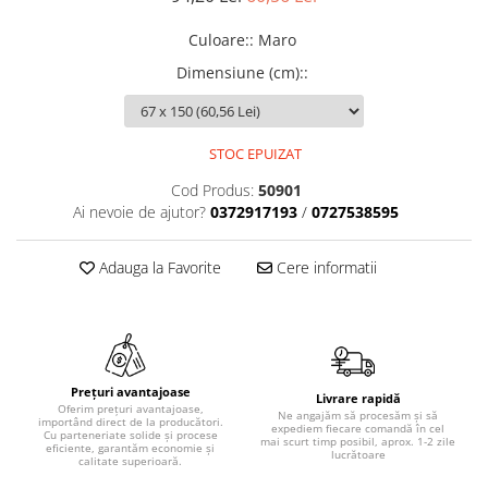
Culoare:
:
Maro
Dimensiune (cm):
:
STOC EPUIZAT
Cod Produs:
50901
Ai nevoie de ajutor?
0372917193
/
0727538595
Adauga la Favorite
Cere informatii
Prețuri avantajoase
Livrare rapidă
Oferim prețuri avantajoase,
Ne angajăm să procesăm și să
importând direct de la producători.
expediem fiecare comandă în cel
Cu parteneriate solide și procese
mai scurt timp posibil, aprox. 1-2 zile
eficiente, garantăm economie și
lucrătoare
calitate superioară.