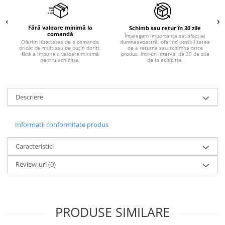
Fără valoare minimă la
Schimb sau retur în 30 zile
comandă
Înțelegem importanța satisfacției
dumneavoastră, oferind posibilitatea
Oferim libertatea de a comanda
de a returna sau schimba orice
oricât de mult sau de puțin doriți,
produs, într-un interval de 30 de zile
fără a impune o valoare minimă
de la achiziție.
pentru achiziție.
Descriere
Informatii conformitate produs
Caracteristici
Review-uri
(0)
PRODUSE SIMILARE