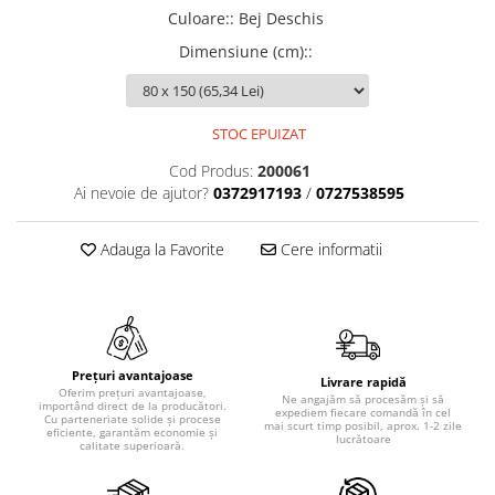
Culoare:
:
Bej Deschis
Dimensiune (cm):
:
STOC EPUIZAT
Cod Produs:
200061
Ai nevoie de ajutor?
0372917193
/
0727538595
Adauga la Favorite
Cere informatii
Prețuri avantajoase
Livrare rapidă
Oferim prețuri avantajoase,
Ne angajăm să procesăm și să
importând direct de la producători.
expediem fiecare comandă în cel
Cu parteneriate solide și procese
mai scurt timp posibil, aprox. 1-2 zile
eficiente, garantăm economie și
lucrătoare
calitate superioară.