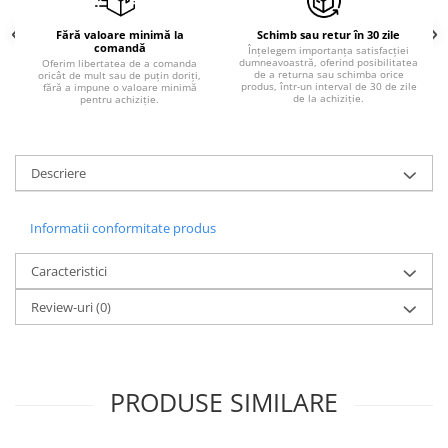
Fără valoare minimă la
Schimb sau retur în 30 zile
comandă
Înțelegem importanța satisfacției
dumneavoastră, oferind posibilitatea
Oferim libertatea de a comanda
de a returna sau schimba orice
oricât de mult sau de puțin doriți,
produs, într-un interval de 30 de zile
fără a impune o valoare minimă
de la achiziție.
pentru achiziție.
Descriere
Informatii conformitate produs
Caracteristici
Review-uri
(0)
PRODUSE SIMILARE