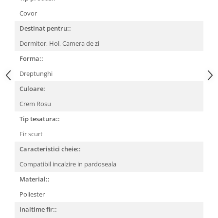
Covor
Destinat pentru::
Dormitor,
Hol,
Camera de zi
Forma::
Dreptunghi
Culoare:
Crem Rosu
Tip tesatura::
Fir scurt
Caracteristici cheie::
Compatibil incalzire in pardoseala
Material::
Poliester
Inaltime fir::