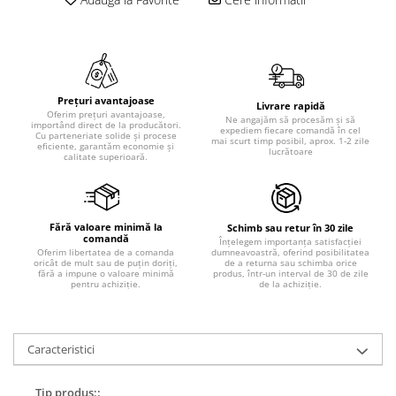
Prețuri avantajoase
Livrare rapidă
Oferim prețuri avantajoase,
Ne angajăm să procesăm și să
importând direct de la producători.
expediem fiecare comandă în cel
Cu parteneriate solide și procese
mai scurt timp posibil, aprox. 1-2 zile
eficiente, garantăm economie și
lucrătoare
calitate superioară.
Fără valoare minimă la
Schimb sau retur în 30 zile
comandă
Înțelegem importanța satisfacției
dumneavoastră, oferind posibilitatea
Oferim libertatea de a comanda
de a returna sau schimba orice
oricât de mult sau de puțin doriți,
produs, într-un interval de 30 de zile
fără a impune o valoare minimă
de la achiziție.
pentru achiziție.
Caracteristici
Tip produs::