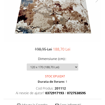
198,95 Lei
188,70 Lei
Dimensiune (cm):
:
STOC EPUIZAT
Durata de livrare:
1
Cod Produs:
201112
Ai nevoie de ajutor?
0372917193
/
0727538595
Adauga la Favorite
Cere informatii