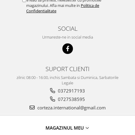
Vreau sa primesc newsletter cu promotiile
magazinului. Afla mai multe in
Politica de
Confidentialitate
SOCIAL
Urmareste-ne in social media
SUPORT CLIENTI
zilnic 08:00 - 16:00, inchis Sambata si Duminica, Sarbatorile
Legale
0372917193
0727538595
corteza.international@gmail.com
MAGAZINUL MEU