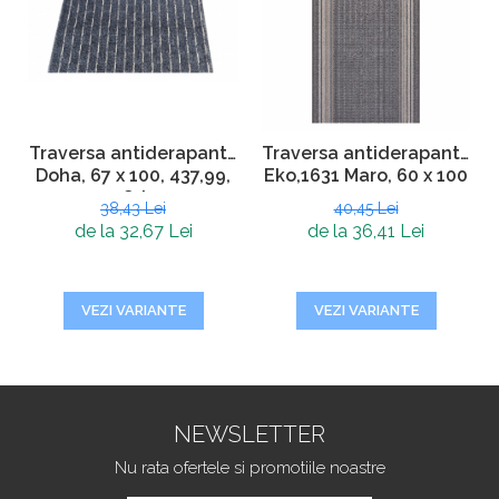
Traversa antiderapanta
Traversa antiderapanta
Doha, 67 x 100, 437,99,
Eko,1631 Maro, 60 x 100
Gri
cm
38,43 Lei
40,45 Lei
de la 32,67 Lei
de la 36,41 Lei
VEZI VARIANTE
VEZI VARIANTE
NEWSLETTER
Nu rata ofertele si promotiile noastre