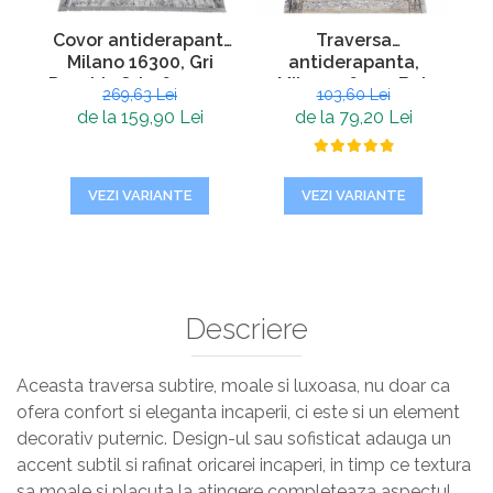
Covor antiderapant,
Traversa
Milano 16300, Gri
antiderapanta,
Deschis Gri, 160 x 230
Milano 16500, Bej,
M
269,63 Lei
103,60 Lei
cm, Grosime 4 mm
Grosime 4 mm
de la 159,90 Lei
de la 79,20 Lei
VEZI VARIANTE
VEZI VARIANTE
Descriere
Aceasta traversa subtire, moale si luxoasa, nu doar ca
ofera confort si eleganta incaperii, ci este si un element
decorativ puternic. Design-ul sau sofisticat adauga un
accent subtil si rafinat oricarei incaperi, in timp ce textura
sa moale si placuta la atingere completeaza aspectul