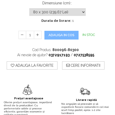
Dimensiune (cm):
:
Durata de livrare:
1
IN STOC
ADAUGA IN COS
Cod Produs:
800096-80300
Ai nevoie de ajutor?
0372917193
/
0727538595
ADAUGA LA FAVORITE
CERE INFORMATII
Prețuri avantajoase
Livrare rapidă
Oferim prețuri avantajoase, importând
Ne angajăm să procesăm și să
direct de la producători. Cu
expediem fiecare comandă în cel mai
parteneriate solide și procese
scurt timp posibil, aprox. 1-2 zile
eficiente, garantăm economie și
lucrătoare
calitate superioară.