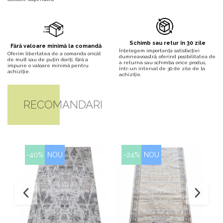
Schimb sau retur în 30 zile
Fără valoare minimă la comandă
Înțelegem importanța satisfacției
Oferim libertatea de a comanda oricât
dumneavoastră, oferind posibilitatea de
de mult sau de puțin doriți, fără a
a returna sau schimba orice produs,
impune o valoare minimă pentru
într-un interval de 30 de zile de la
achiziție.
achiziție.
RECOMANDARI
-40%
NOU
-24%
NOU