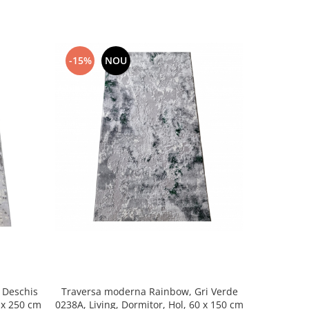
-15%
NOU
-17%
 Deschis
Traversa moderna Rainbow, Gri Verde
Traversa
ving, Dormitor, Hol, 80 x 250 cm
0238A, Living, Dormitor, Hol, 60 x 150 cm
0050A, Liv