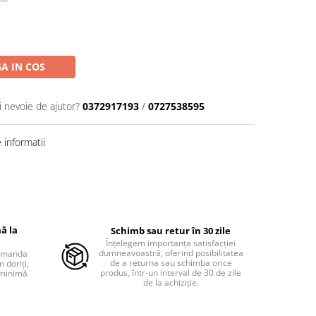
A IN COS
i nevoie de ajutor?
0372917193
/
0727538595
informatii
ă la
Schimb sau retur în 30 zile
Înțelegem importanța satisfacției
dumneavoastră, oferind posibilitatea
comanda
de a returna sau schimba orice
 doriți,
produs, într-un interval de 30 de zile
 minimă
de la achiziție.