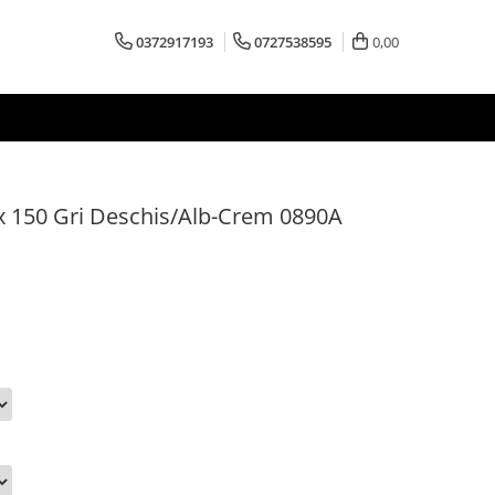
0372917193
0727538595
0,00
 x 150 Gri Deschis/Alb-Crem 0890A