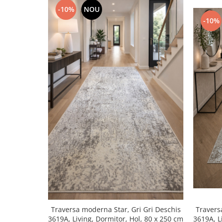
-10%
NOU
-10%
Traversa moderna Star, Gri Gri Deschis
Travers
3619A, Living, Dormitor, Hol, 80 x 250 cm