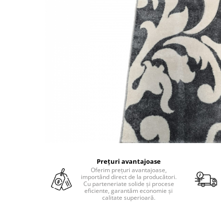
Prețuri avantajoase
Oferim prețuri avantajoase,
importând direct de la producători.
Cu parteneriate solide și procese
eficiente, garantăm economie și
calitate superioară.