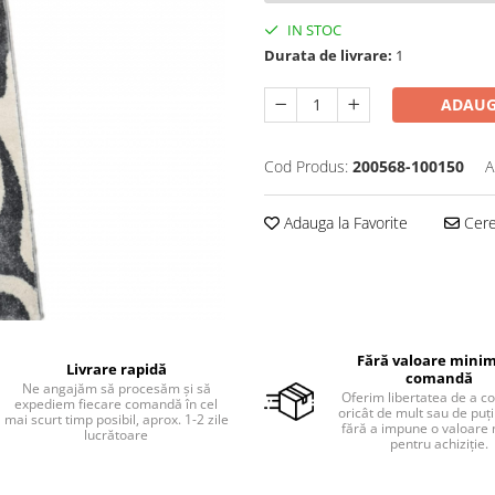
IN STOC
Durata de livrare:
1
ADAUG
Cod Produs:
200568-100150
A
Adauga la Favorite
Cere 
Fără valoare minim
Livrare rapidă
comandă
Ne angajăm să procesăm și să
Oferim libertatea de a 
expediem fiecare comandă în cel
oricât de mult sau de puțin
mai scurt timp posibil, aprox. 1-2 zile
fără a impune o valoare
lucrătoare
pentru achiziție.