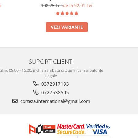
i
108,25 Lei
de la 92,01 Lei
89
VEZI VARIANTE
SUPORT CLIENTI
zilnic 08:00 - 16:00, inchis Sambata si Duminica, Sarbatorile
Legale
0372917193
0727538595
corteza.international@gmail.com