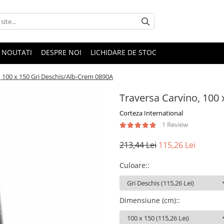
NOUTATI
DESPRE NOI
LICHIDARE DE STOC
, 100 x 150 Gri Deschis/Alb-Crem 0890A
Traversa Carvino, 100
Corteza International
1 Review
213,44 Lei
115,26 Lei
Culoare:
:
Dimensiune (cm):
: