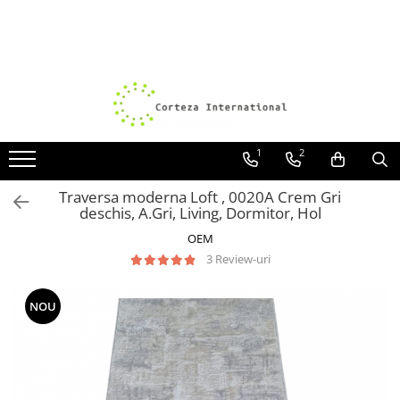
Covoare
Traverse
Covoare Moderne
Traverse antiderapante
Covoare Antiderapante si lavabile
Traverse covoare
Covoare Living
1
2
Covoare Bucatarie
Traversa moderna Loft , 0020A Crem Gri
Covoare Dormitor
deschis, A.Gri, Living, Dormitor, Hol
Covoare Clasice
OEM
3 Review-uri
Covoare Copii
Covoare Pufoase
NOU