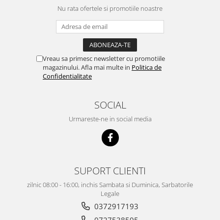
Nu rata ofertele si promotiile noastre
Vreau sa primesc newsletter cu promotiile
magazinului. Afla mai multe in
Politica de
Confidentialitate
SOCIAL
Urmareste-ne in social media
SUPORT CLIENTI
zilnic 08:00 - 16:00, inchis Sambata si Duminica, Sarbatorile
Legale
0372917193
0727538595