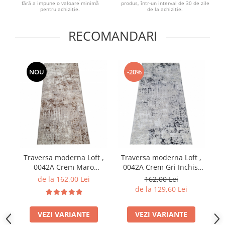
produs, într-un interval de 30 de zile
fără a impune o valoare minimă
de la achiziție.
pentru achiziție.
RECOMANDARI
NOU
-20%
Traversa moderna Loft ,
Traversa moderna Loft ,
T
0042A Crem Maro
0042A Crem Gri Inchis,
Deschis
K.Gri, Living, Dormitor,
de la 162,00 Lei
162,00 Lei
Hol, 80 x 150 cm
de la 129,60 Lei
VEZI VARIANTE
VEZI VARIANTE