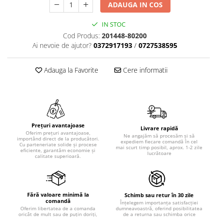
ADAUGA IN COS
IN STOC
Cod Produs:
201448-80200
Ai nevoie de ajutor?
0372917193
/
0727538595
Adauga la Favorite
Cere informatii
Prețuri avantajoase
Livrare rapidă
Oferim prețuri avantajoase,
Ne angajăm să procesăm și să
importând direct de la producători.
expediem fiecare comandă în cel
Cu parteneriate solide și procese
mai scurt timp posibil, aprox. 1-2 zile
eficiente, garantăm economie și
lucrătoare
calitate superioară.
Fără valoare minimă la
Schimb sau retur în 30 zile
comandă
Înțelegem importanța satisfacției
dumneavoastră, oferind posibilitatea
Oferim libertatea de a comanda
de a returna sau schimba orice
oricât de mult sau de puțin doriți,