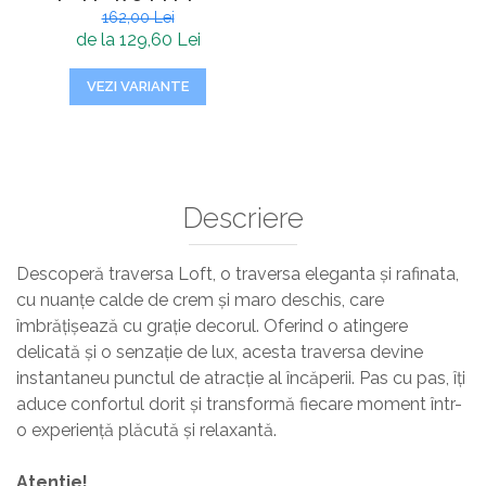
Inchis, K.Gri, Living,
162,00 Lei
Dormitor, Hol, 80 x 150
de la 129,60 Lei
cm
VEZI VARIANTE
Descriere
Descoperă traversa Loft, o traversa eleganta și rafinata,
cu nuanțe calde de crem și maro deschis, care
îmbrățișează cu grație decorul. Oferind o atingere
delicată și o senzație de lux, acesta traversa devine
instantaneu punctul de atracție al încăperii. Pas cu pas, îți
aduce confortul dorit și transformă fiecare moment într-
o experiență plăcută și relaxantă.
Atentie!