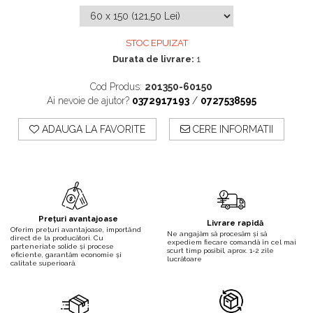
STOC EPUIZAT
Durata de livrare:
1
Cod Produs:
201350-60150
Ai nevoie de ajutor?
0372917193
/
0727538595
ADAUGA LA FAVORITE
CERE INFORMATII
Prețuri avantajoase
Livrare rapidă
Oferim prețuri avantajoase, importând
Ne angajăm să procesăm și să
direct de la producători. Cu
expediem fiecare comandă în cel mai
parteneriate solide și procese
scurt timp posibil, aprox. 1-2 zile
eficiente, garantăm economie și
lucrătoare
calitate superioară.