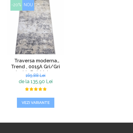
-20%
NOU
Traversa moderna
Trend , 0015A Gri/Gri
inchis Bej, Living,
169,88 Lei
Dormitor, Hol
de la 135,90 Lei
VEZI VARIANTE