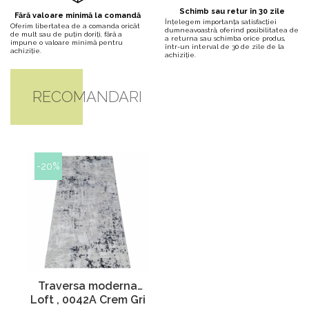
Schimb sau retur în 30 zile
Fără valoare minimă la comandă
Înțelegem importanța satisfacției
Oferim libertatea de a comanda oricât
dumneavoastră, oferind posibilitatea de
de mult sau de puțin doriți, fără a
a returna sau schimba orice produs,
impune o valoare minimă pentru
într-un interval de 30 de zile de la
achiziție.
achiziție.
RECOMANDARI
-20%
Traversa moderna
Loft , 0042A Crem Gri