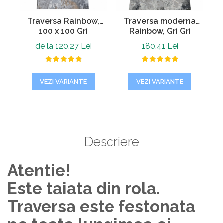
Traversa Rainbow,
Traversa moderna
100 x 100 Gri
Rainbow, Gri Gri
T
Deschis/Bej 0046A
Deschis 0046A,
de la 120,27 Lei
180,41 Lei
Living, Dormitor, Hol,
60 x 250 cm
VEZI VARIANTE
VEZI VARIANTE
Descriere
Atentie!
Este taiata din rola.
Traversa este festonata