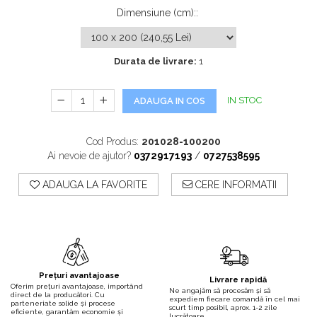
Dimensiune (cm):
:
Durata de livrare:
1
IN STOC
ADAUGA IN COS
Cod Produs:
201028-100200
Ai nevoie de ajutor?
0372917193
/
0727538595
ADAUGA LA FAVORITE
CERE INFORMATII
Prețuri avantajoase
Livrare rapidă
Oferim prețuri avantajoase, importând
Ne angajăm să procesăm și să
direct de la producători. Cu
expediem fiecare comandă în cel mai
parteneriate solide și procese
scurt timp posibil, aprox. 1-2 zile
eficiente, garantăm economie și
lucrătoare