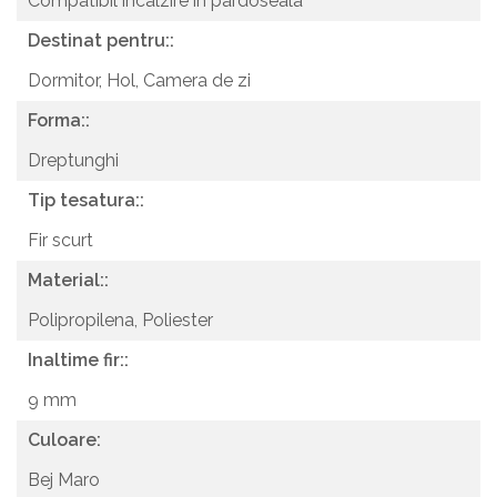
Compatibil incalzire in pardoseala
Destinat pentru::
Dormitor,
Hol,
Camera de zi
Forma::
Dreptunghi
Tip tesatura::
Fir scurt
Material::
Polipropilena,
Poliester
Inaltime fir::
9 mm
Culoare:
Bej Maro