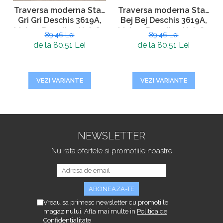
Traversa moderna Star,
Traversa moderna Star,
Bej Bej Deschis 3619A,
Gri Gri Deschis 3619A,
Living, Dormitor, Hol, 80
Living, Dormitor, Hol, 80
89,46 Lei
89,46 Lei
x 250 cm
x 250 cm
de la 80,51 Lei
de la 80,51 Lei
VEZI VARIANTE
VEZI VARIANTE
NEWSLETTER
Nu rata ofertele si promotiile noastre
Vreau sa primesc newsletter cu promotiile
magazinului. Afla mai multe in
Politica de
Confidentialitate