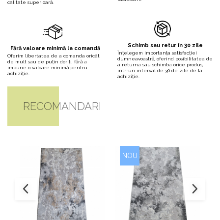
calitate superioară.
Schimb sau retur în 30 zile
Fără valoare minimă la comandă
Înțelegem importanța satisfacției
Oferim libertatea de a comanda oricât
dumneavoastră, oferind posibilitatea de
de mult sau de puțin doriți, fără a
a returna sau schimba orice produs,
impune o valoare minimă pentru
într-un interval de 30 de zile de la
achiziție.
achiziție.
RECOMANDARI
NOU