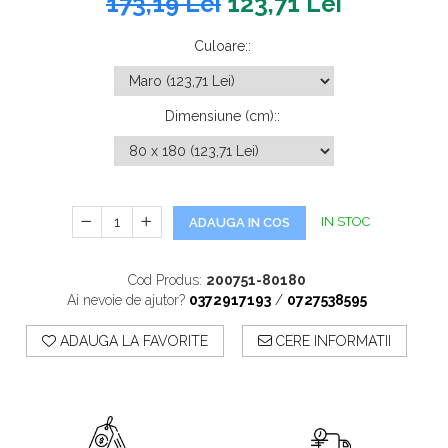
173,19 Lei
123,71 Lei
Culoare:
:
Dimensiune (cm):
:
IN STOC
ADAUGA IN COS
Cod Produs:
200751-80180
Ai nevoie de ajutor?
0372917193
/
0727538595
ADAUGA LA FAVORITE
CERE INFORMATII