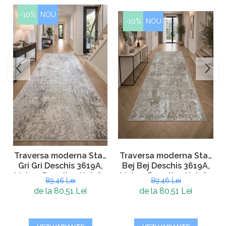
-10%
NOU
-10%
NOU
Traversa moderna Star,
Traversa moderna Star,
Bej Bej Deschis 3619A,
Gri Gri Deschis 3619A,
Living, Dormitor, Hol, 80
Living, Dormitor, Hol, 80
89,46 Lei
89,46 Lei
x 250 cm
x 250 cm
de la 80,51 Lei
de la 80,51 Lei