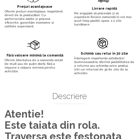
Prețuri avantajoase
Livrare rapidă
Oferim prețuri avantajoase, importând
Ne angajăm să procesăm și să
direct de la producători. Cu
expediem fiecare comandă în cel mai
parteneriate solide și procese
scurt timp posibil, aprox. 1-2 zile
eficiente, garantăm economie și
lucrătoare
calitate superioară.
Schimb sau retur în 30 zile
Fără valoare minimă la comandă
Înțelegem importanța satisfacției
Oferim libertatea de a comanda oricât
dumneavoastră, oferind posibilitatea de
de mult sau de puțin doriți, fără a
a returna sau schimba orice produs,
impune o valoare minimă pentru
într-un interval de 30 de zile de la
achiziție.
achiziție.
Descriere
Atentie!
Este taiata din rola.
Traversa este festonata