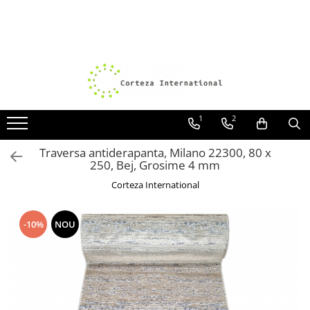
Covoare
Traverse
Covoare Moderne
Traverse antiderapante
Covoare Antiderapante si lavabile
Traverse covoare
Covoare Living
1
2
Covoare Bucatarie
Traversa antiderapanta, Milano 22300, 80 x
Covoare Dormitor
250, Bej, Grosime 4 mm
Covoare Clasice
Corteza International
Covoare Copii
Covoare Pufoase
-10%
NOU