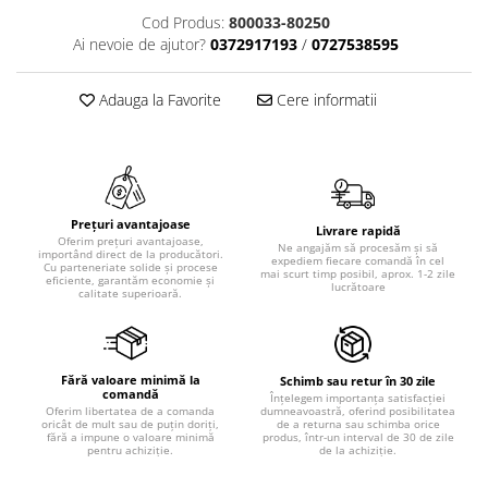
Cod Produs:
800033-80250
Ai nevoie de ajutor?
0372917193
/
0727538595
Adauga la Favorite
Cere informatii
Prețuri avantajoase
Livrare rapidă
Oferim prețuri avantajoase,
Ne angajăm să procesăm și să
importând direct de la producători.
expediem fiecare comandă în cel
Cu parteneriate solide și procese
mai scurt timp posibil, aprox. 1-2 zile
eficiente, garantăm economie și
lucrătoare
calitate superioară.
Fără valoare minimă la
Schimb sau retur în 30 zile
comandă
Înțelegem importanța satisfacției
dumneavoastră, oferind posibilitatea
Oferim libertatea de a comanda
de a returna sau schimba orice
oricât de mult sau de puțin doriți,
produs, într-un interval de 30 de zile
fără a impune o valoare minimă
de la achiziție.
pentru achiziție.