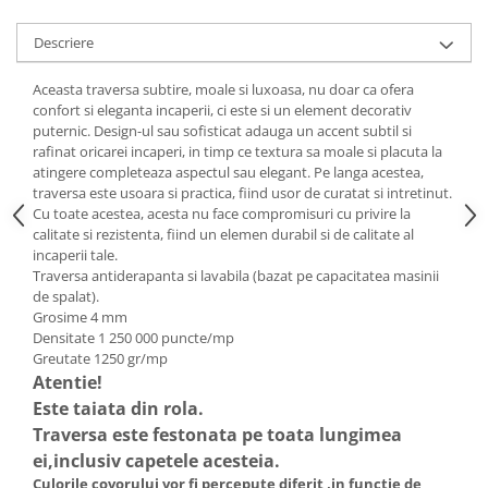
Descriere
Aceasta traversa subtire, moale si luxoasa, nu doar ca ofera
confort si eleganta incaperii, ci este si un element decorativ
puternic. Design-ul sau sofisticat adauga un accent subtil si
rafinat oricarei incaperi, in timp ce textura sa moale si placuta la
atingere completeaza aspectul sau elegant. Pe langa acestea,
traversa este usoara si practica, fiind usor de curatat si intretinut.
Cu toate acestea, acesta nu face compromisuri cu privire la
calitate si rezistenta, fiind un elemen durabil si de calitate al
incaperii tale.
Traversa antiderapanta si lavabila (bazat pe capacitatea masinii
de spalat).
Grosime 4 mm
Densitate 1 250 000 puncte/mp
Greutate 1250 gr/mp
Atentie!
Este taiata din rola.
Traversa este festonata pe toata lungimea
ei,inclusiv capetele acesteia.
Culorile covorului vor fi percepute diferit ,in functie de