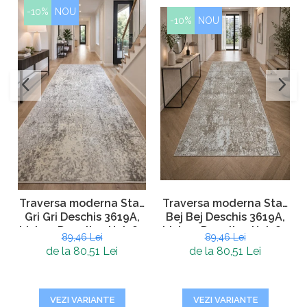
-10%
NOU
-10%
NOU
Traversa moderna Star,
Traversa moderna Star,
Bej Bej Deschis 3619A,
Gri Gri Deschis 3619A,
Living, Dormitor, Hol, 80
Living, Dormitor, Hol, 80
89,46 Lei
89,46 Lei
x 250 cm
x 250 cm
de la 80,51 Lei
de la 80,51 Lei
VEZI VARIANTE
VEZI VARIANTE