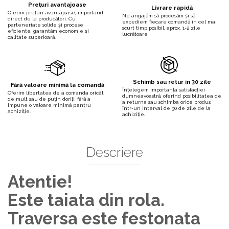
Prețuri avantajoase
Livrare rapidă
Oferim prețuri avantajoase, importând
Ne angajăm să procesăm și să
direct de la producători. Cu
expediem fiecare comandă în cel mai
parteneriate solide și procese
scurt timp posibil, aprox. 1-2 zile
eficiente, garantăm economie și
lucrătoare
calitate superioară.
Schimb sau retur în 30 zile
Fără valoare minimă la comandă
Înțelegem importanța satisfacției
Oferim libertatea de a comanda oricât
dumneavoastră, oferind posibilitatea de
de mult sau de puțin doriți, fără a
a returna sau schimba orice produs,
impune o valoare minimă pentru
într-un interval de 30 de zile de la
achiziție.
achiziție.
Descriere
Atentie!
Este taiata din rola.
Traversa este festonata