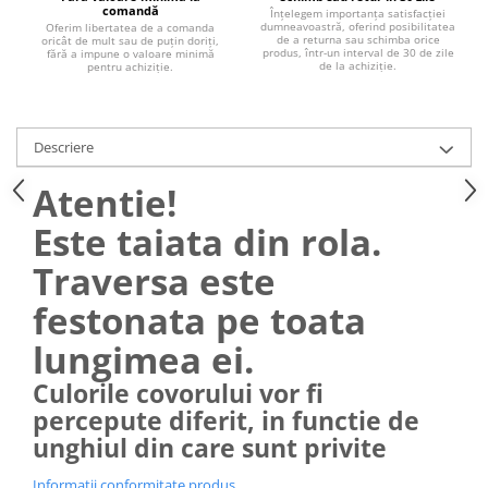
comandă
Înțelegem importanța satisfacției
dumneavoastră, oferind posibilitatea
Oferim libertatea de a comanda
de a returna sau schimba orice
oricât de mult sau de puțin doriți,
produs, într-un interval de 30 de zile
fără a impune o valoare minimă
de la achiziție.
pentru achiziție.
Descriere
Atentie!
Este taiata din rola.
Traversa este
festonata pe toata
lungimea ei.
Culorile covorului vor fi
percepute diferit, in functie de
unghiul din care sunt privite
Informatii conformitate produs