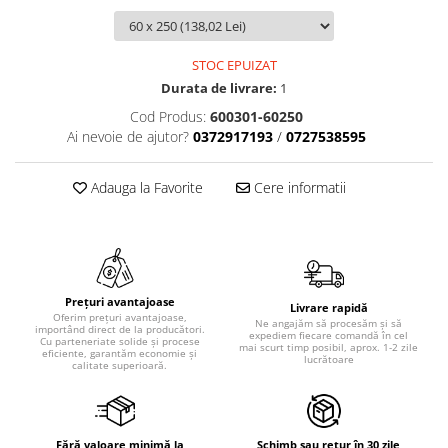
STOC EPUIZAT
Durata de livrare:
1
Cod Produs:
600301-60250
Ai nevoie de ajutor?
0372917193
/
0727538595
Adauga la Favorite
Cere informatii
Prețuri avantajoase
Livrare rapidă
Oferim prețuri avantajoase,
Ne angajăm să procesăm și să
importând direct de la producători.
expediem fiecare comandă în cel
Cu parteneriate solide și procese
mai scurt timp posibil, aprox. 1-2 zile
eficiente, garantăm economie și
lucrătoare
calitate superioară.
Fără valoare minimă la
Schimb sau retur în 30 zile