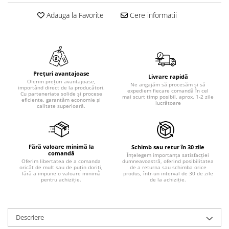
Adauga la Favorite
Cere informatii
Prețuri avantajoase
Livrare rapidă
Oferim prețuri avantajoase,
Ne angajăm să procesăm și să
importând direct de la producători.
expediem fiecare comandă în cel
Cu parteneriate solide și procese
mai scurt timp posibil, aprox. 1-2 zile
eficiente, garantăm economie și
lucrătoare
calitate superioară.
Fără valoare minimă la
Schimb sau retur în 30 zile
comandă
Înțelegem importanța satisfacției
dumneavoastră, oferind posibilitatea
Oferim libertatea de a comanda
de a returna sau schimba orice
oricât de mult sau de puțin doriți,
produs, într-un interval de 30 de zile
fără a impune o valoare minimă
de la achiziție.
pentru achiziție.
Descriere