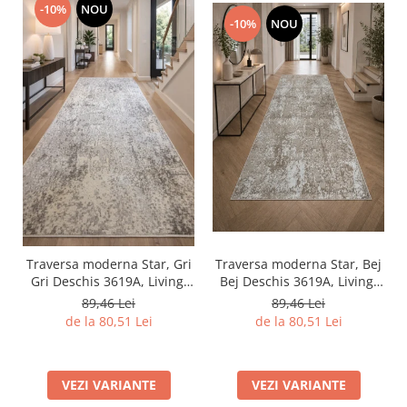
-10%
NOU
-10%
NOU
Traversa moderna Star, Bej
Traversa moderna Star, Gri
Bej Deschis 3619A, Living,
Gri Deschis 3619A, Living,
Dormitor, Hol, 80 x 250 cm
Dormitor, Hol, 80 x 250 cm
89,46 Lei
89,46 Lei
de la 80,51 Lei
de la 80,51 Lei
VEZI VARIANTE
VEZI VARIANTE