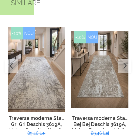
SIMILARE
-10%
NOU
-10%
NOU
Traversa moderna Star,
Traversa moderna Star,
Bej Bej Deschis 3619A,
Gri Gri Deschis 3619A,
Living, Dormitor, Hol, 80
Living, Dormitor, Hol, 80
89,46 Lei
89,46 Lei