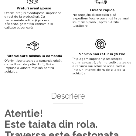
Prețuri avantajoase
Livrare rapidă
Oferim prețuri avantajoase, importând
Ne angajăm să procesăm și să
direct de la producători. Cu
expediem fiecare comandă în cel mai
parteneriate solide și procese
scurt timp posibil, aprox. 1-2 zile
eficiente, garantăm economie și
lucrătoare
calitate superioară.
Schimb sau retur în 30 zile
Fără valoare minimă la comandă
Înțelegem importanța satisfacției
Oferim libertatea de a comanda oricât
dumneavoastră, oferind posibilitatea de
de mult sau de puțin doriți, fără a
a returna sau schimba orice produs,
impune o valoare minimă pentru
într-un interval de 30 de zile de la
achiziție.
achiziție.
Descriere
Atentie!
Este taiata din rola.
Traversa este festonata