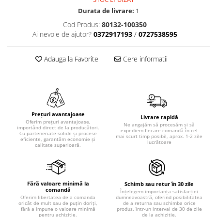
Durata de livrare:
1
Cod Produs:
80132-100350
Ai nevoie de ajutor?
0372917193
/
0727538595
Adauga la Favorite
Cere informatii
Prețuri avantajoase
Livrare rapidă
Oferim prețuri avantajoase,
Ne angajăm să procesăm și să
importând direct de la producători.
expediem fiecare comandă în cel
Cu parteneriate solide și procese
mai scurt timp posibil, aprox. 1-2 zile
eficiente, garantăm economie și
lucrătoare
calitate superioară.
Fără valoare minimă la
Schimb sau retur în 30 zile
comandă
Înțelegem importanța satisfacției
dumneavoastră, oferind posibilitatea
Oferim libertatea de a comanda
de a returna sau schimba orice
oricât de mult sau de puțin doriți,
produs, într-un interval de 30 de zile
fără a impune o valoare minimă
de la achiziție.
pentru achiziție.