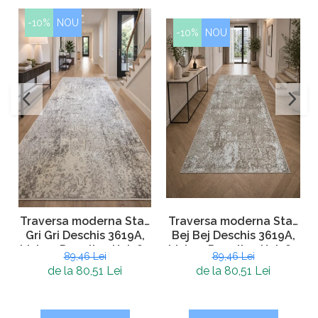
-10%
NOU
-10%
NOU
Traversa moderna Star,
Traversa moderna Star,
Bej Bej Deschis 3619A,
Gri Gri Deschis 3619A,
Living, Dormitor, Hol, 80
Living, Dormitor, Hol, 80
89,46 Lei
89,46 Lei
x 250 cm
x 250 cm
de la 80,51 Lei
de la 80,51 Lei