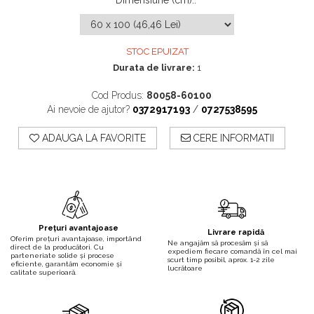
Dimensiune (cm):
:
STOC EPUIZAT
Durata de livrare:
1
Cod Produs:
80058-60100
Ai nevoie de ajutor?
0372917193
/
0727538595
ADAUGA LA FAVORITE
CERE INFORMATII
Prețuri avantajoase
Livrare rapidă
Oferim prețuri avantajoase, importând
Ne angajăm să procesăm și să
direct de la producători. Cu
expediem fiecare comandă în cel mai
parteneriate solide și procese
scurt timp posibil, aprox. 1-2 zile
eficiente, garantăm economie și
lucrătoare
calitate superioară.