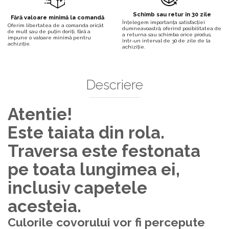
Schimb sau retur în 30 zile
Fără valoare minimă la comandă
Înțelegem importanța satisfacției
Oferim libertatea de a comanda oricât
dumneavoastră, oferind posibilitatea de
de mult sau de puțin doriți, fără a
a returna sau schimba orice produs,
impune o valoare minimă pentru
într-un interval de 30 de zile de la
achiziție.
achiziție.
Descriere
Atentie!
Este taiata din rola.
Traversa este festonata
pe toata lungimea ei,
inclusiv capetele
acesteia.
Culorile covorului vor fi percepute