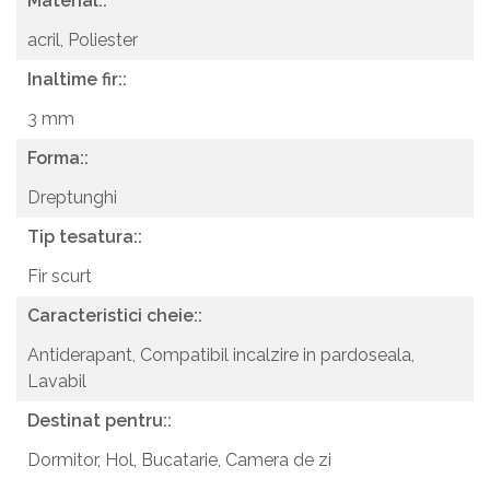
Material::
acril,
Poliester
Inaltime fir::
3 mm
Forma::
Dreptunghi
Tip tesatura::
Fir scurt
Caracteristici cheie::
Antiderapant,
Compatibil incalzire in pardoseala,
Lavabil
Destinat pentru::
Dormitor,
Hol,
Bucatarie,
Camera de zi