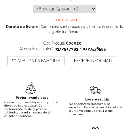
STOC EPUIZAT
Durata de livrare:
Comenzile sunt procesate și trimise în decurs de
2-3 zile lucrătoare.
Cod Produs:
800020
Ai nevoie de ajutor?
0372917193
/
0727538595
ADAUGA LA FAVORITE
CERE INFORMATII
Prețuri avantajoase
Livrare rapidă
Oferim prețuri avantajoase, importând
Ne angajăm să procesăm și să
direct de la producători. Cu
expediem fiecare comandă în cel mai
parteneriate solide și procese
scurt timp posibil, aprox. 1-2 zile
eficiente, garantăm economie și
lucrătoare
calitate superioară.