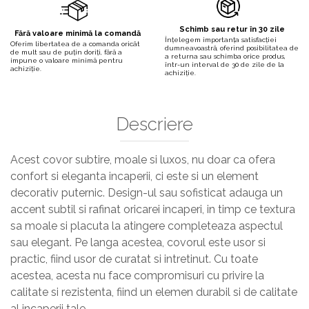
Schimb sau retur în 30 zile
Fără valoare minimă la comandă
Înțelegem importanța satisfacției
Oferim libertatea de a comanda oricât
dumneavoastră, oferind posibilitatea de
de mult sau de puțin doriți, fără a
a returna sau schimba orice produs,
impune o valoare minimă pentru
într-un interval de 30 de zile de la
achiziție.
achiziție.
Descriere
Acest covor subtire, moale si luxos, nu doar ca ofera
confort si eleganta incaperii, ci este si un element
decorativ puternic. Design-ul sau sofisticat adauga un
accent subtil si rafinat oricarei incaperi, in timp ce textura
sa moale si placuta la atingere completeaza aspectul
sau elegant. Pe langa acestea, covorul este usor si
practic, fiind usor de curatat si intretinut. Cu toate
acestea, acesta nu face compromisuri cu privire la
calitate si rezistenta, fiind un elemen durabil si de calitate
al incaperii tale.