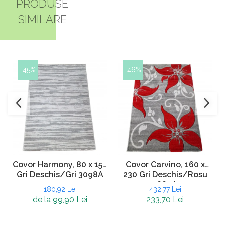
PRODUSE
SIMILARE
-45%
-46%
Covor Harmony, 80 x 150
Covor Carvino, 160 x
Gri Deschis/Gri 3098A
230 Gri Deschis/Rosu
1884A
180,92 Lei
432,77 Lei
de la 99,90 Lei
233,70 Lei