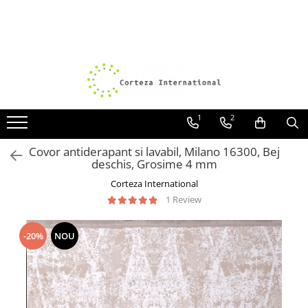
Covoare
Traverse
Covoare Moderne
Traverse antiderapante
Covoare Antiderapante si lavabile
Traverse covoare
Covoare Living
1
2
Covoare Bucatarie
Covor antiderapant si lavabil, Milano 16300, Bej
Covoare Dormitor
deschis, Grosime 4 mm
Covoare Clasice
Corteza International
1 Review
Covoare Copii
Covoare Pufoase
-20%
NOU