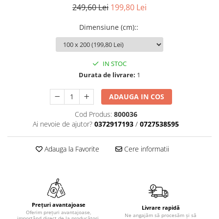
249,60 Lei
199,80 Lei
Dimensiune (cm):
:
IN STOC
Durata de livrare:
1
ADAUGA IN COS
Cod Produs:
800036
Ai nevoie de ajutor?
0372917193
/
0727538595
Adauga la Favorite
Cere informatii
Prețuri avantajoase
Livrare rapidă
Oferim prețuri avantajoase,
Ne angajăm să procesăm și să
importând direct de la producători.