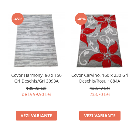
-45%
-46%
Covor Harmony, 80 x 150
Covor Carvino, 160 x 230 Gri
Gri Deschis/Gri 3098A
Deschis/Rosu 1884A
180,92 Lei
432,77 Lei
de la 99,90 Lei
233,70 Lei
VEZI VARIANTE
VEZI VARIANTE