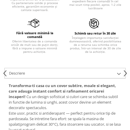
expediem fiecare comandă în cel
Cu parteneriate solide și procese
mai scurt timp posibil, aprox. 1-2 zile
eficiente, garantăm economie și
lucrătoare
calitate superioară.
Fără valoare minimă la
Schimb sau retur în 30 zile
comandă
Înțelegem importanța satisfacției
dumneavoastră, oferind posibilitatea
Oferim libertatea de a comanda
de a returna sau schimba orice
oricât de mult sau de puțin doriți,
produs, într-un interval de 30 de zile
fără a impune o valoare minimă
de la achiziție.
pentru achiziție.
Descriere
Transforma-ti casa cu un covor subtire, moale si elegant,
care adauga instant confort si rafinament oricarei
incaperi!
Cu un design sofisticat si culori care se schimba subtil
in functie de lumina si unghi, acest covor devine un element
decorativ spectaculos.
Este usor, practic si antiderapant — perfect pentru orice tip de
pardoseala. Se intretine fara efort: se spala la masina de
spalat(program delicat 30°C), fara stoarcere sau uscator, si se lasa
la uscat natural.