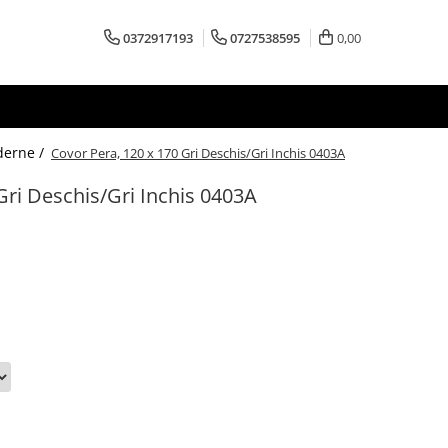
0372917193
0727538595
0,00
derne /
Covor Pera, 120 x 170 Gri Deschis/Gri Inchis 0403A
Gri Deschis/Gri Inchis 0403A