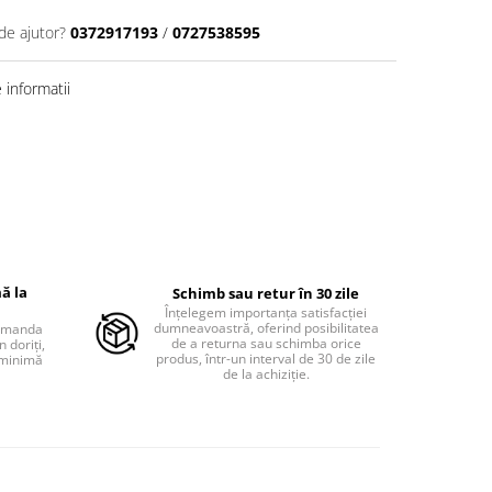
de ajutor?
0372917193
/
0727538595
informatii
ă la
Schimb sau retur în 30 zile
Înțelegem importanța satisfacției
dumneavoastră, oferind posibilitatea
comanda
de a returna sau schimba orice
 doriți,
produs, într-un interval de 30 de zile
 minimă
de la achiziție.