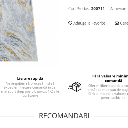
Cod Produs:
200711
Ai nevoie 
Adauga la Favorite
Cere 
Fără valoare minim
Livrare rapidă
comandă
Ne angajăm să procesăm și să
Oferim libertatea de a 
expediem fiecare comandă în cel
oricât de mult sau de puțin
mai scurt timp posibil, aprox. 1-2 zile
fără a impune o valoare
lucrătoare
pentru achiziție.
RECOMANDARI