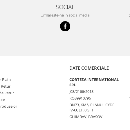
SOCIAL
Urmareste-ne in social media
DATE COMERCIALE
 Plata
CORTEZA INTERNATIONAL
SRL
e Retur
J08/2166/2018
de Retur
RO39910796
par
DN73, KM5, PLANUL CYDE
Produselor
IV-O, ET. 0 SI 1
GHIMBAV, BRASOV