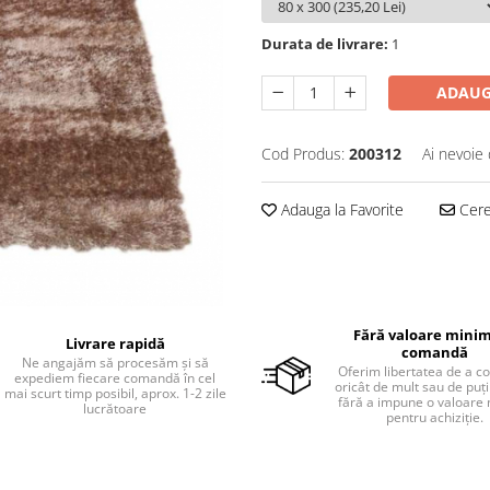
Durata de livrare:
1
ADAUG
Cod Produs:
200312
Ai nevoie 
Adauga la Favorite
Cere 
Fără valoare minim
Livrare rapidă
comandă
Ne angajăm să procesăm și să
Oferim libertatea de a 
expediem fiecare comandă în cel
oricât de mult sau de puțin
mai scurt timp posibil, aprox. 1-2 zile
fără a impune o valoare
lucrătoare
pentru achiziție.