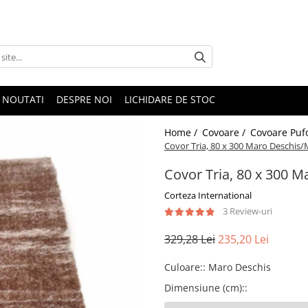
NOUTATI
DESPRE NOI
LICHIDARE DE STOC
Home /
Covoare /
Covoare Puf
Covor Tria, 80 x 300 Maro Deschis
Covor Tria, 80 x 300 
Corteza International
3 Review-uri
329,28 Lei
235,20 Lei
Culoare:
:
Maro Deschis
Dimensiune (cm):
: