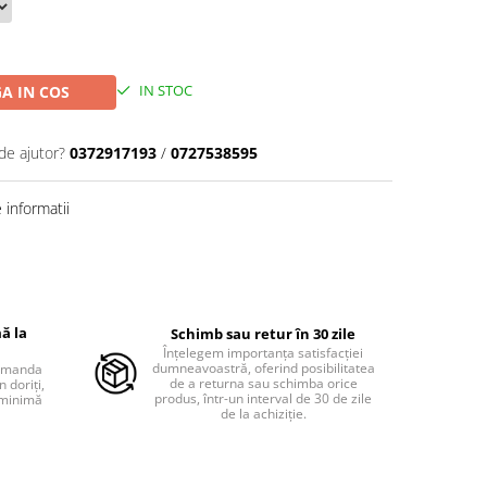
IN STOC
A IN COS
de ajutor?
0372917193
/
0727538595
informatii
ă la
Schimb sau retur în 30 zile
Înțelegem importanța satisfacției
dumneavoastră, oferind posibilitatea
comanda
de a returna sau schimba orice
 doriți,
produs, într-un interval de 30 de zile
 minimă
de la achiziție.