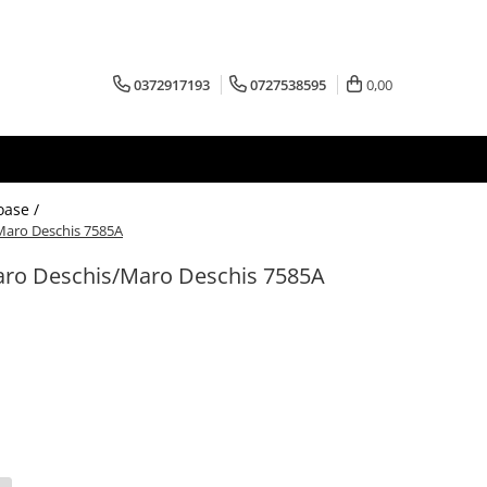
0372917193
0727538595
0,00
oase /
/Maro Deschis 7585A
Maro Deschis/Maro Deschis 7585A