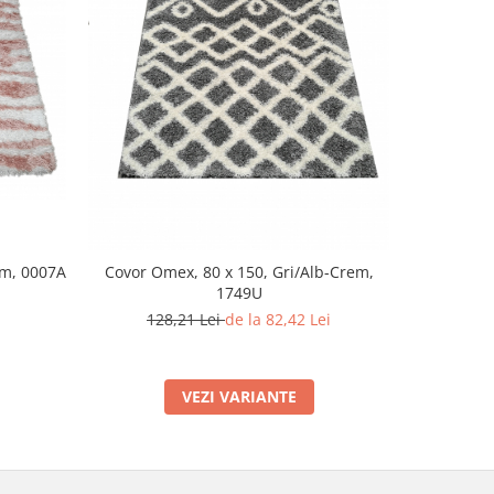
-36%
em, 0007A
Covor Omex, 80 x 150, Gri/Alb-Crem,
Covor Savo
1749U
128,21 Lei
de la 82,42 Lei
7
VEZI VARIANTE